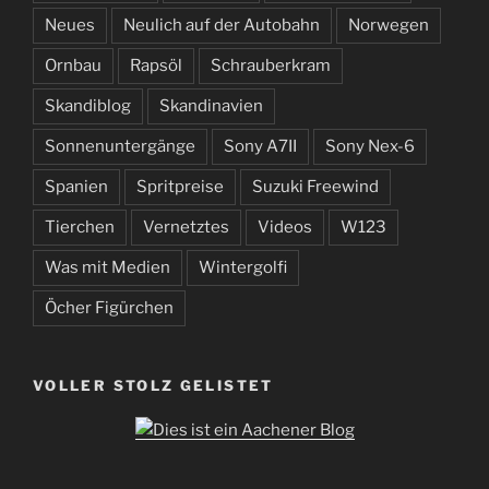
Neues
Neulich auf der Autobahn
Norwegen
Ornbau
Rapsöl
Schrauberkram
Skandiblog
Skandinavien
Sonnenuntergänge
Sony A7II
Sony Nex-6
Spanien
Spritpreise
Suzuki Freewind
Tierchen
Vernetztes
Videos
W123
Was mit Medien
Wintergolfi
Öcher Figürchen
VOLLER STOLZ GELISTET