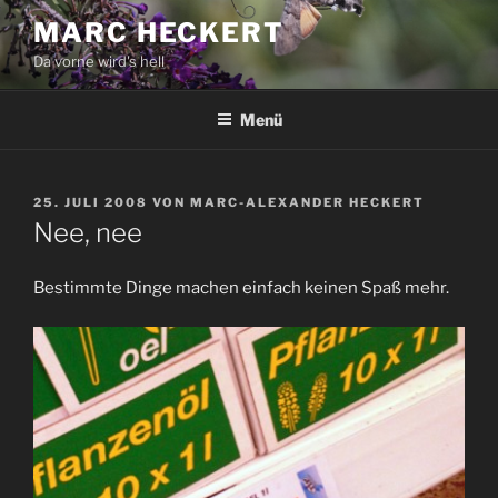
Zum
MARC HECKERT
Inhalt
Da vorne wird's hell
springen
Menü
VERÖFFENTLICHT
25. JULI 2008
VON
MARC-ALEXANDER HECKERT
AM
Nee, nee
Bestimmte Dinge machen einfach keinen Spaß mehr.