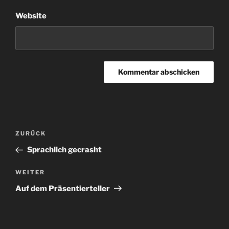
Website
Beitragsnavigation
Vorheriger
ZURÜCK
Beitrag
Sprachlich gecrasht
Nächster
WEITER
Beitrag
Auf dem Präsentierteller