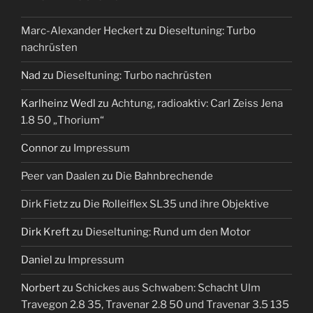
Marc-Alexander Heckert
zu
Dieseltuning: Turbo
nachrüsten
Nad
zu
Dieseltuning: Turbo nachrüsten
Karlheinz Wedl
zu
Achtung, radioaktiv: Carl Zeiss Jena
1.8 50 „Thorium“
Connor
zu
Impressum
Peer van Daalen
zu
Die Bahnbrechende
Dirk Fietz
zu
Die Rolleiflex SL35 und ihre Objektive
Dirk Kreft
zu
Dieseltuning: Rund um den Motor
Daniel
zu
Impressum
Norbert
zu
Schickes aus Schwaben: Schacht Ulm
Travegon 2.8 35, Travenar 2.8 50 und Travenar 3.5 135