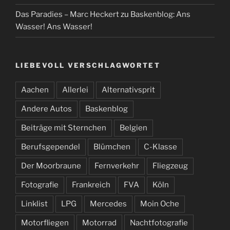
Das Paradies – Marc Heckert
zu
Baskenblog: Ans
Wasser! Ans Wasser!
LIEBEVOLL VERSCHLAGWORTET
Aachen
Allerlei
Alternativsprit
Andere Autos
Baskenblog
Beiträge mit Sternchen
Belgien
Berufsgependel
Blümchen
C-Klasse
Der Moorbraune
Fernverkehr
Fliegzeug
Fotografie
Frankreich
FVA
Köln
Linklist
LPG
Mercedes
Moin Oche
Motorfliegen
Motorrad
Nachtfotografie