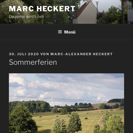
Zum
MARC HECKERT
Inhalt
Da vorne wird's hell
springen
Menü
VERÖFFENTLICHT
30. JULI 2020
VON
MARC-ALEXANDER HECKERT
AM
Sommerferien