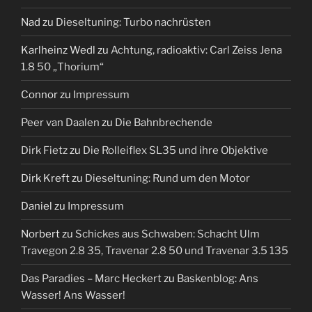
Nad
zu
Dieseltuning: Turbo nachrüsten
Karlheinz Wedl
zu
Achtung, radioaktiv: Carl Zeiss Jena
1.8 50 „Thorium“
Connor
zu
Impressum
Peer van Daalen
zu
Die Bahnbrechende
Dirk Fietz
zu
Die Rolleiflex SL35 und ihre Objektive
Dirk Kreft
zu
Dieseltuning: Rund um den Motor
Daniel
zu
Impressum
Norbert
zu
Schickes aus Schwaben: Schacht Ulm
Travegon 2.8 35, Travenar 2.8 50 und Travenar 3.5 135
Das Paradies – Marc Heckert
zu
Baskenblog: Ans
Wasser! Ans Wasser!