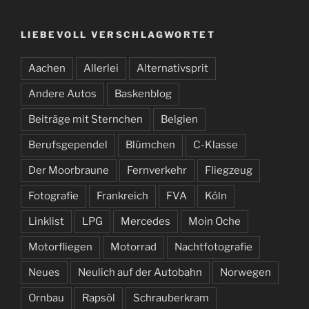
LIEBEVOLL VERSCHLAGWORTET
Aachen
Allerlei
Alternativsprit
Andere Autos
Baskenblog
Beiträge mit Sternchen
Belgien
Berufsgependel
Blümchen
C-Klasse
Der Moorbraune
Fernverkehr
Fliegzeug
Fotografie
Frankreich
FVA
Köln
Linklist
LPG
Mercedes
Moin Oche
Motorfliegen
Motorrad
Nachtfotografie
Neues
Neulich auf der Autobahn
Norwegen
Ornbau
Rapsöl
Schrauberkram