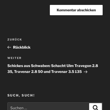
Beitragsnavigation
Vorheriger
ZURÜCK
Beitrag
Rückblick
Nächster
WEITER
Beitrag
Schickes aus Schwaben: Schacht Ulm Travegon 2.8
35, Travenar 2.8 50 und Travenar 3.5 135
SUCH, SUCH!
Suchen
Suche