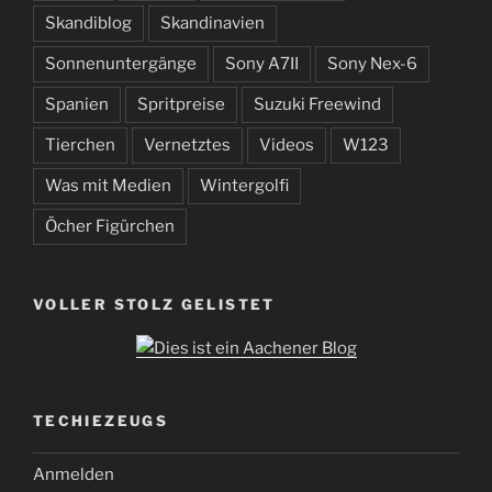
Skandiblog
Skandinavien
Sonnenuntergänge
Sony A7II
Sony Nex-6
Spanien
Spritpreise
Suzuki Freewind
Tierchen
Vernetztes
Videos
W123
Was mit Medien
Wintergolfi
Öcher Figürchen
VOLLER STOLZ GELISTET
TECHIEZEUGS
Anmelden