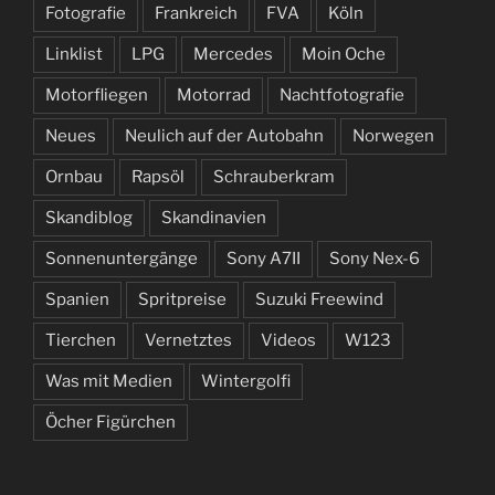
Fotografie
Frankreich
FVA
Köln
Linklist
LPG
Mercedes
Moin Oche
Motorfliegen
Motorrad
Nachtfotografie
Neues
Neulich auf der Autobahn
Norwegen
Ornbau
Rapsöl
Schrauberkram
Skandiblog
Skandinavien
Sonnenuntergänge
Sony A7II
Sony Nex-6
Spanien
Spritpreise
Suzuki Freewind
Tierchen
Vernetztes
Videos
W123
Was mit Medien
Wintergolfi
Öcher Figürchen