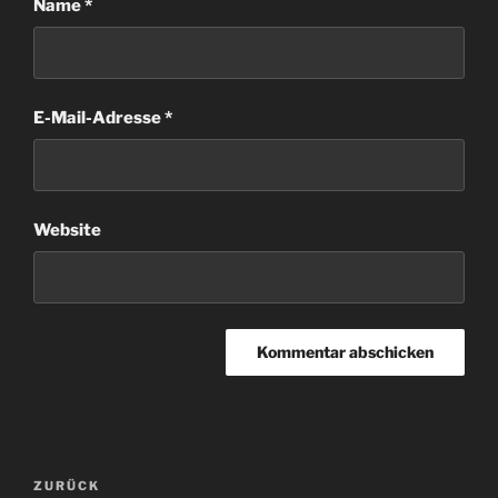
Name
*
E-Mail-Adresse
*
Website
Beitragsnavigation
Vorheriger
ZURÜCK