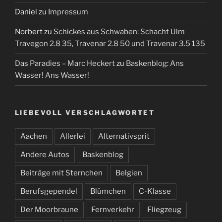
Daniel
zu
Impressum
Norbert
zu
Schickes aus Schwaben: Schacht Ulm
Travegon 2.8 35, Travenar 2.8 50 und Travenar 3.5 135
Das Paradies – Marc Heckert
zu
Baskenblog: Ans
Wasser! Ans Wasser!
LIEBEVOLL VERSCHLAGWORTET
Aachen
Allerlei
Alternativsprit
Andere Autos
Baskenblog
Beiträge mit Sternchen
Belgien
Berufsgependel
Blümchen
C-Klasse
Der Moorbraune
Fernverkehr
Fliegzeug