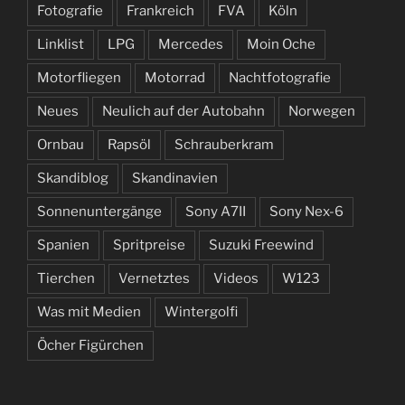
Fotografie
Frankreich
FVA
Köln
Linklist
LPG
Mercedes
Moin Oche
Motorfliegen
Motorrad
Nachtfotografie
Neues
Neulich auf der Autobahn
Norwegen
Ornbau
Rapsöl
Schrauberkram
Skandiblog
Skandinavien
Sonnenuntergänge
Sony A7II
Sony Nex-6
Spanien
Spritpreise
Suzuki Freewind
Tierchen
Vernetztes
Videos
W123
Was mit Medien
Wintergolfi
Öcher Figürchen