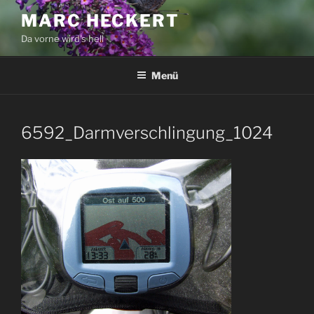
Zum
MARC HECKERT
Inhalt
Da vorne wird's hell
springen
Menü
6592_Darmverschlingung_1024