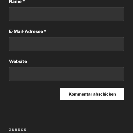
Name
*
E-Mail-Adresse
*
Website
Beitragsnavigation
Vorheriger
ZURÜCK