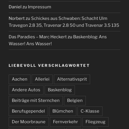
Daniel
zu
Impressum
Norbert
zu
Schickes aus Schwaben: Schacht Ulm
Travegon 2.8 35, Travenar 2.8 50 und Travenar 3.5 135
Das Paradies – Marc Heckert
zu
Baskenblog: Ans
Wasser! Ans Wasser!
LIEBEVOLL VERSCHLAGWORTET
Aachen
Allerlei
Alternativsprit
Andere Autos
Baskenblog
Beiträge mit Sternchen
Belgien
Berufsgependel
Blümchen
C-Klasse
Der Moorbraune
Fernverkehr
Fliegzeug