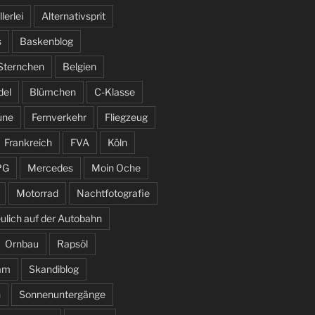
llerlei
Alternativsprit
s
Baskenblog
 Sternchen
Belgien
del
Blümchen
C-Klasse
une
Fernverkehr
Fliegzeug
Frankreich
FVA
Köln
PG
Mercedes
Moin Oche
Motorrad
Nachtfotografie
ulich auf der Autobahn
Ornbau
Rapsöl
am
Skandiblog
n
Sonnenuntergänge