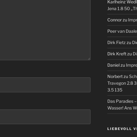
Karlheinz Wedl
Jena 1.8 50 „T
Connor
zu
Imp
Peer van Daal
Dirk Fietz
zu
Di
Dirk Kreft
zu
Di
Daniel
zu
Impr
Norbert
zu
Sch
Travegon 2.8 3
3.5 135
Das Paradies 
Wasser! Ans W
LIEBEVOLL 