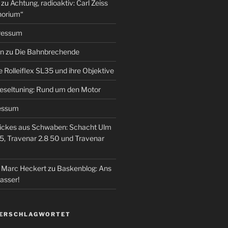
zu
Achtung, radioaktiv: Carl Zeiss
horium“
ressum
en
zu
Die Bahnbrechende
e Rolleiflex SL35 und ihre Objektive
eseltuning: Rund um den Motor
essum
ickes aus Schwaben: Schacht Ulm
5, Travenar 2.8 50 und Travenar
– Marc Heckert
zu
Baskenblog: Ans
asser!
VERSCHLAGWORTET