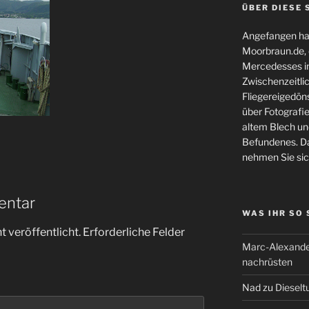
ÜBER DIESE 
Angefangen hat
Moorbraun.de, d
Mercedesses in
Zwischenzeitli
Fliegereigedöns
über Fotografie
altem Blech und
Befundenes. Da
nehmen Sie sic
entar
WAS IHR SO
 veröffentlicht.
Erforderliche Felder
Marc-Alexande
nachrüsten
Nad
zu
Dieselt