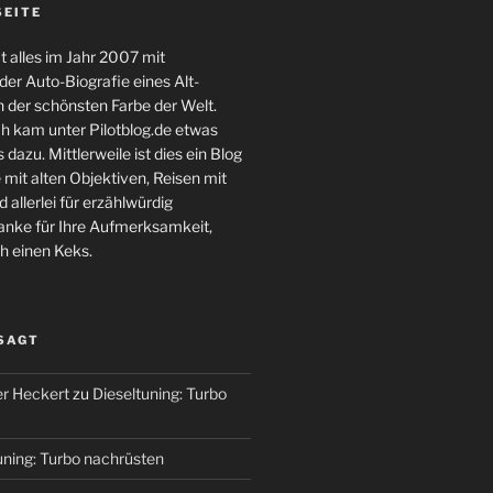
SEITE
 alles im Jahr 2007 mit
er Auto-Biografie eines Alt-
 der schönsten Farbe der Welt.
ch kam unter Pilotblog.de etwas
 dazu. Mittlerweile ist dies ein Blog
 mit alten Objektiven, Reisen mit
 allerlei für erzählwürdig
nke für Ihre Aufmerksamkeit,
h einen Keks.
 SAGT
r Heckert
zu
Dieseltuning: Turbo
uning: Turbo nachrüsten