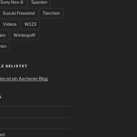
Sony Nex-6
Spanien
Suzuki Freewind
Tierchen
Videos
W123
ien
Wintergolfi
hen
LZ GELISTET
S
ed