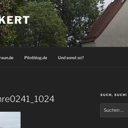
KERT
raun.de
Pilotblog.de
Und sonst so?
SUCH, SUCH!
ehre0241_1024
Suchen
nach: