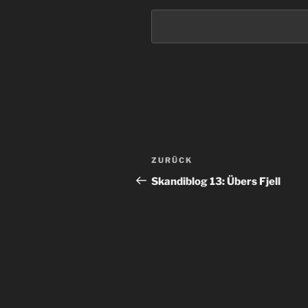
Beitragsnavigation
Vorheriger
ZURÜCK
Beitrag
Skandiblog 13: Übers Fjell