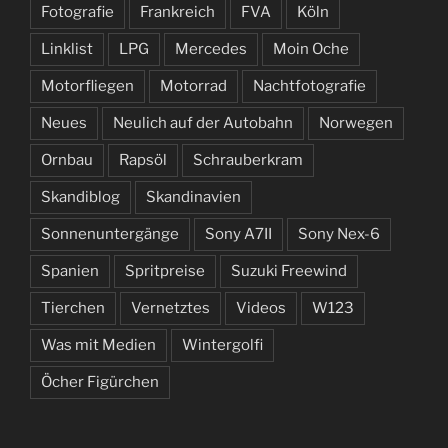
Fotografie
Frankreich
FVA
Köln
Linklist
LPG
Mercedes
Moin Oche
Motorfliegen
Motorrad
Nachtfotografie
Neues
Neulich auf der Autobahn
Norwegen
Ornbau
Rapsöl
Schrauberkram
Skandiblog
Skandinavien
Sonnenuntergänge
Sony A7II
Sony Nex-6
Spanien
Spritpreise
Suzuki Freewind
Tierchen
Vernetztes
Videos
W123
Was mit Medien
Wintergolfi
Öcher Figürchen