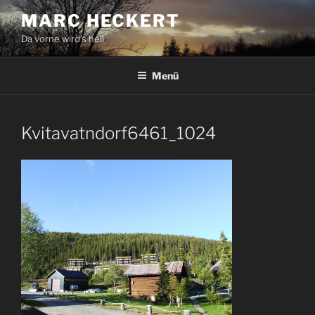
Zum
MARC HECKERT
Inhalt
Da vorne wird's hell
springen
Menü
Kvitavatndorf6461_1024