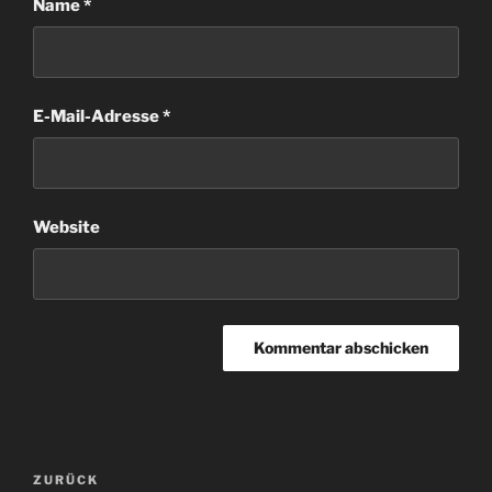
Name
*
E-Mail-Adresse
*
Website
Beitragsnavigation
Vorheriger
ZURÜCK