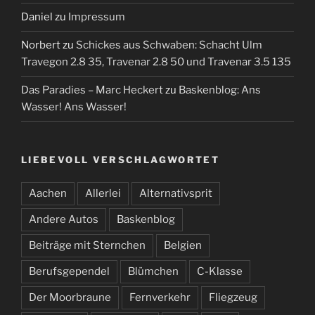
Daniel
zu
Impressum
Norbert
zu
Schickes aus Schwaben: Schacht Ulm
Travegon 2.8 35, Travenar 2.8 50 und Travenar 3.5 135
Das Paradies – Marc Heckert
zu
Baskenblog: Ans
Wasser! Ans Wasser!
LIEBEVOLL VERSCHLAGWORTET
Aachen
Allerlei
Alternativsprit
Andere Autos
Baskenblog
Beiträge mit Sternchen
Belgien
Berufsgependel
Blümchen
C-Klasse
Der Moorbraune
Fernverkehr
Fliegzeug