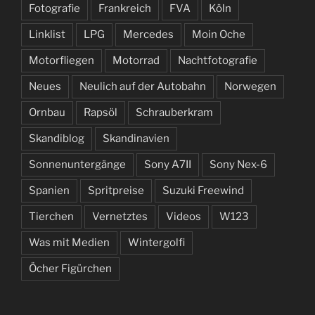
Fotografie
Frankreich
FVA
Köln
Linklist
LPG
Mercedes
Moin Oche
Motorfliegen
Motorrad
Nachtfotografie
Neues
Neulich auf der Autobahn
Norwegen
Ornbau
Rapsöl
Schrauberkram
Skandiblog
Skandinavien
Sonnenuntergänge
Sony A7II
Sony Nex-6
Spanien
Spritpreise
Suzuki Freewind
Tierchen
Vernetztes
Videos
W123
Was mit Medien
Wintergolfi
Öcher Figürchen