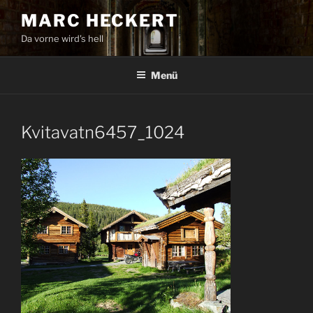
Zum
MARC HECKERT
Inhalt
Da vorne wird's hell
springen
Menü
Kvitavatn6457_1024