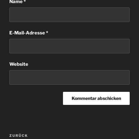
Name
*
E-Mail-Adresse
*
Website
Beitragsnavigation
Vorheriger
ZURÜCK