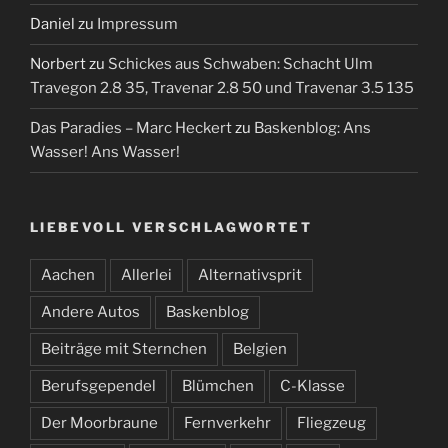
Daniel
zu
Impressum
Norbert
zu
Schickes aus Schwaben: Schacht Ulm
Travegon 2.8 35, Travenar 2.8 50 und Travenar 3.5 135
Das Paradies – Marc Heckert
zu
Baskenblog: Ans
Wasser! Ans Wasser!
LIEBEVOLL VERSCHLAGWORTET
Aachen
Allerlei
Alternativsprit
Andere Autos
Baskenblog
Beiträge mit Sternchen
Belgien
Berufsgependel
Blümchen
C-Klasse
Der Moorbraune
Fernverkehr
Fliegzeug