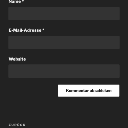
Name
*
E-Mail-Adresse
*
Website
Beitragsnavigation
Vorheriger
ZURÜCK