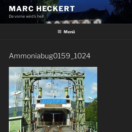
Zum
MARC HECKERT
Inhalt
Da vorne wird's hell
springen
Menü
Ammoniabug0159_1024