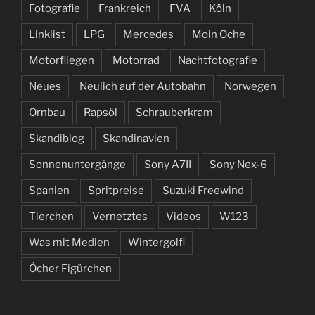
Fotografie
Frankreich
FVA
Köln
Linklist
LPG
Mercedes
Moin Oche
Motorfliegen
Motorrad
Nachtfotografie
Neues
Neulich auf der Autobahn
Norwegen
Ornbau
Rapsöl
Schrauberkram
Skandiblog
Skandinavien
Sonnenuntergänge
Sony A7II
Sony Nex-6
Spanien
Spritpreise
Suzuki Freewind
Tierchen
Vernetztes
Videos
W123
Was mit Medien
Wintergolfi
Öcher Figürchen