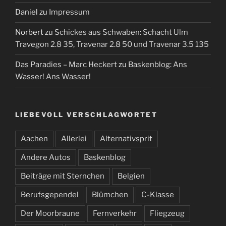
Daniel
zu
Impressum
Norbert
zu
Schickes aus Schwaben: Schacht Ulm
Travegon 2.8 35, Travenar 2.8 50 und Travenar 3.5 135
Das Paradies – Marc Heckert
zu
Baskenblog: Ans
Wasser! Ans Wasser!
LIEBEVOLL VERSCHLAGWORTET
Aachen
Allerlei
Alternativsprit
Andere Autos
Baskenblog
Beiträge mit Sternchen
Belgien
Berufsgependel
Blümchen
C-Klasse
Der Moorbraune
Fernverkehr
Fliegzeug