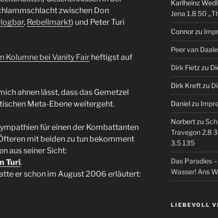
Karlheinz Wedl
Schlammschlacht zwischen Don
Jena 1.8 50 „T
logbar
,
Rebellmarkt
) und Peter Turi
Connor
zu
Imp
Peer van Daal
n Kolumne bei Vanity Fair
heftigst auf
Dirk Fietz
zu
Di
Dirk Kreft
zu
Di
ich ahnen lässt, dass das Gemetzel
stischen Meta-Ebene weitergeht.
Daniel
zu
Impr
Norbert
zu
Sch
Sympathien für einen der Kombattanten
Travegon 2.8 3
s Öfteren mit beiden zu tun bekomment
3.5 135
n aus seiner Sicht:
Das Paradies 
n Turi
.
Wasser! Ans W
atte er schon im August 2006 erläutert:
LIEBEVOLL 