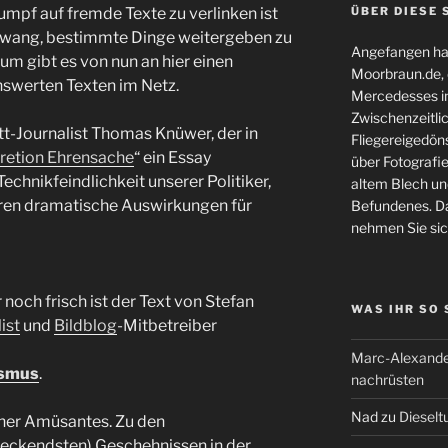
mpf auf fremde Texte zu verlinken ist
ÜBER DIESE 
 Zwang, bestimmte Dinge weitergeben zu
Angefangen hat
rum gibt es von nun an hier einen
Moorbraun.de, d
swerten Texten im Netz.
Mercedesses in
Zwischenzeitli
-Journalist Thomas Knüwer, der in
Fliegereigedöns
kretion Ehrensache
“ ein Essay
über Fotografie
echnikfeindlichkeit unserer Politiker,
altem Blech und
eren dramatische Auswirkungen für
Befundenes. Da
nehmen Sie sic
och frisch ist der Text von Stefan
WAS IHR SO
ist
und
Bildblog
-Mitbetreiber
Marc-Alexande
ismus
.
nachrüsten
Nad
zu
Dieselt
her Amüsantes. Zu den
eckendsten) Geschehnissen in der