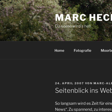
Zum
Inhalt
MARC HEC
springen
Da vorne wird's hell
Home
Fotografie
Moorb
VERÖFFENTLICHT
24. APRIL 2007
VON
MARC-AL
AM
Seitenblick ins We
So langsam wird es Zeit für ei
News“. Zu spannend, zu interess