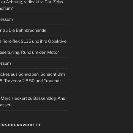
zu
Achtung, radioaktiv: Carl Zeiss
horium“
ressum
en
zu
Die Bahnbrechende
e Rolleiflex SL35 und ihre Objektive
eseltuning: Rund um den Motor
essum
ickes aus Schwaben: Schacht Ulm
5, Travenar 2.8 50 und Travenar
– Marc Heckert
zu
Baskenblog: Ans
asser!
VERSCHLAGWORTET