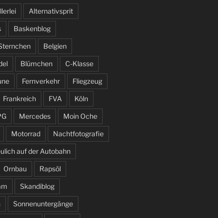
llerlei
Alternativsprit
s
Baskenblog
 Sternchen
Belgien
del
Blümchen
C-Klasse
une
Fernverkehr
Fliegzeug
Frankreich
FVA
Köln
PG
Mercedes
Moin Oche
Motorrad
Nachtfotografie
ulich auf der Autobahn
Ornbau
Rapsöl
am
Skandiblog
n
Sonnenuntergänge