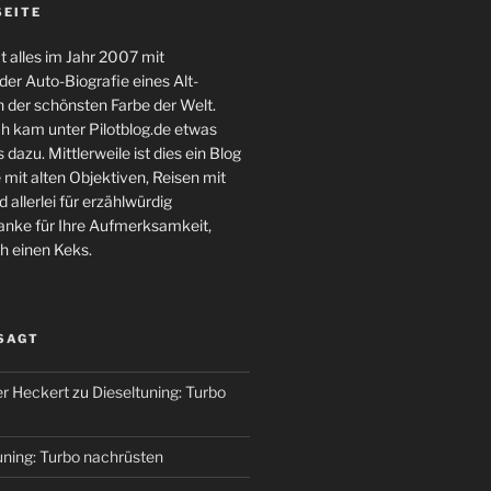
SEITE
 alles im Jahr 2007 mit
er Auto-Biografie eines Alt-
 der schönsten Farbe der Welt.
ch kam unter Pilotblog.de etwas
 dazu. Mittlerweile ist dies ein Blog
 mit alten Objektiven, Reisen mit
 allerlei für erzählwürdig
nke für Ihre Aufmerksamkeit,
h einen Keks.
 SAGT
r Heckert
zu
Dieseltuning: Turbo
uning: Turbo nachrüsten