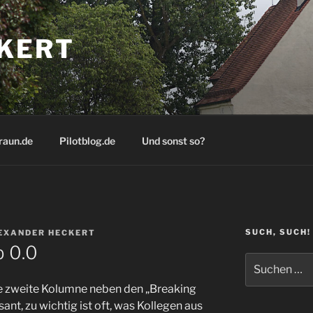
KERT
raun.de
Pilotblog.de
Und sonst so?
SUCH, SUCH!
EXANDER HECKERT
b 0.0
Suchen
nach:
ne zweite Kolumne neben den „Breaking
ant, zu wichtig ist oft, was Kollegen aus