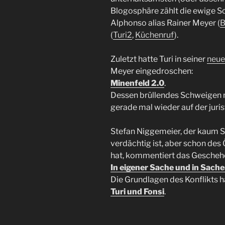
Blogosphäre zählt die ewige 
Alphonso alias Rainer Meyer (
B
(
Turi2
,
Küchenruf
).
Zuletzt hatte Turi in seiner
neue
Meyer eingedroschen:
Minenfeld 2.0
.
Dessen brüllendes Schweigen m
gerade mal wieder auf der juri
Stefan Niggemeier, der kaum 
verdächtig ist, aber schon de
hat, kommentiert das Geschehe
In eigener Sache und in Sache
Die Grundlagen des Konflikts h
Turi und Fonsi
.