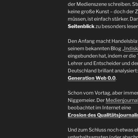
der Medienszene schreiben. Stu
keine große Kunst – doch der
müssen, ist einfach stärker. Da
Seitenblick
zu besonders lesen
Den Anfang macht Handelsblatt
seinem bekannten Blog „
Indis
eingebunden hat, indem er die T
Lehrer und Entscheider und d
Deutschland brillant analysiert:
Generation Web 0.0
.
Schon vom Vortag, aber immer n
Niggemeier. Der
Medienjournal
beobachtet im Internet eine
Erosion des Qualitätsjournal
Und zum Schluss noch etwas e
unterhaltsamsten (oder abschr