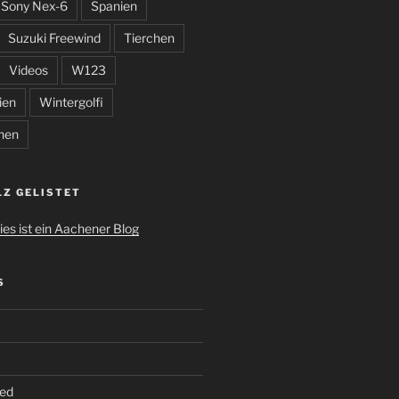
Sony Nex-6
Spanien
Suzuki Freewind
Tierchen
Videos
W123
ien
Wintergolfi
hen
LZ GELISTET
S
ed