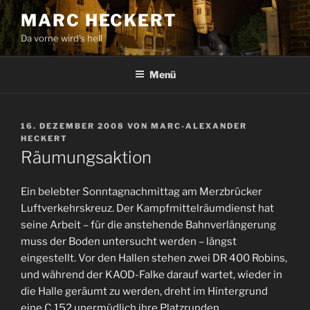
Zum
MARC HECKERT
Inhalt
Da vorne wird's hell
springen
Menü
VERÖFFENTLICHT
16. DEZEMBER 2008
VON
MARC-ALEXANDER
AM
HECKERT
Räumungsaktion
Ein belebter Sonntagnachmittag am Merzbrücker
Luftverkehrskreuz. Der Kampfmittelräumdienst hat
seine Arbeit – für die anstehende Bahnverlängerung
muss der Boden untersucht werden – längst
eingestellt. Vor den Hallen stehen zwei DR 400 Robins,
und während der KAOD-Falke darauf wartet, wieder in
die Halle geräumt zu werden, dreht im Hintergrund
eine C 152 unermüdlich ihre Platzrunden.