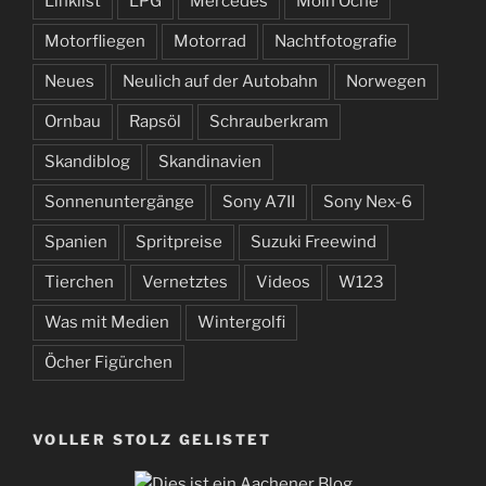
Linklist
LPG
Mercedes
Moin Oche
Motorfliegen
Motorrad
Nachtfotografie
Neues
Neulich auf der Autobahn
Norwegen
Ornbau
Rapsöl
Schrauberkram
Skandiblog
Skandinavien
Sonnenuntergänge
Sony A7II
Sony Nex-6
Spanien
Spritpreise
Suzuki Freewind
Tierchen
Vernetztes
Videos
W123
Was mit Medien
Wintergolfi
Öcher Figürchen
VOLLER STOLZ GELISTET