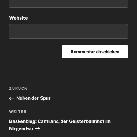
Website
Beitragsnavigation
Vorheriger
ZURÜCK
Beitrag
Neben der Spur
Nächster
WEITER
Beitrag
Baskenblog: Canfranc, der Geisterbahnhof im
Nirgendwo