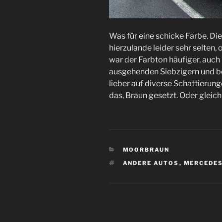
Was für eine schicke Farbe. Di
hierzulande leider sehr selten,
war der Farbton häufiger, auch 
ausgehenden Siebzigern und b
lieber auf diverse Schattierung
das, Braun gesetzt. Oder gleich
KATEGORIEN
MOORBRAUN
SCHLAGWÖRTER
ANDERE AUTOS
,
MERCEDE