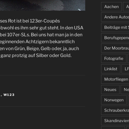
Aachen
A
Andere Auto
eses Rot ist bei 123er-Coupés
Beiträge mit
 obwohl es ihm sehr gut steht. In den USA
bei 107er-SLs. Bei uns hat man ja in den
Berufsgepen
eginnenden Achtzigern bekanntlich
Der Moorbra
en von Grün, Beige, Gelb oder, ja, auch
 ganz protzig auf Silber oder Gold.
Fotografie
Linklist
L
Motorfliegen
Neues
Ne
S
,
W123
Norwegen
Schrauberkr
Skandinavie