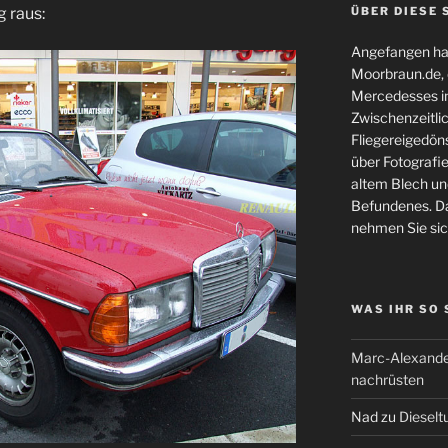
g raus:
ÜBER DIESE 
Angefangen hat
Moorbraun.de, d
Mercedesses in
Zwischenzeitli
Fliegereigedöns
über Fotografie
altem Blech und
Befundenes. Da
nehmen Sie sic
WAS IHR SO
Marc-Alexande
nachrüsten
Nad
zu
Dieselt