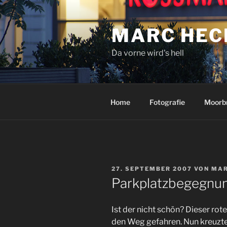
Zum
Inhalt
MARC HEC
springen
Da vorne wird's hell
Home
Fotografie
Moorb
VERÖFFENTLICHT
27. SEPTEMBER 2007
VON
MAR
AM
Parkplatzbegegnu
Ist der nicht schön? Dieser rot
den Weg gefahren. Nun kreuzte