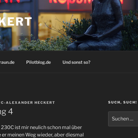
KERT
raun.de
Pilotblog.de
Und sonst so?
SUCH, SUCH!
C-ALEXANDER HECKERT
ng 4
Suchen
nach:
e 230C ist mir neulich schon mal über
 er meinen Weg wieder, aber diesmal