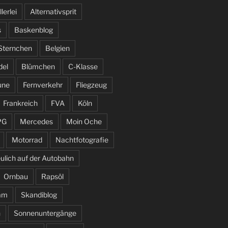
llerlei
Alternativsprit
s
Baskenblog
 Sternchen
Belgien
del
Blümchen
C-Klasse
une
Fernverkehr
Fliegzeug
Frankreich
FVA
Köln
PG
Mercedes
Moin Oche
Motorrad
Nachtfotografie
ulich auf der Autobahn
Ornbau
Rapsöl
am
Skandiblog
n
Sonnenuntergänge