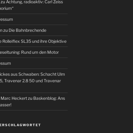
zu
Achtung, radioaktiv: Carl Zeiss
horium“
ressum
en
zu
Die Bahnbrechende
e Rolleiflex SL35 und ihre Objektive
eseltuning: Rund um den Motor
essum
ickes aus Schwaben: Schacht Ulm
5, Travenar 2.8 50 und Travenar
– Marc Heckert
zu
Baskenblog: Ans
asser!
VERSCHLAGWORTET