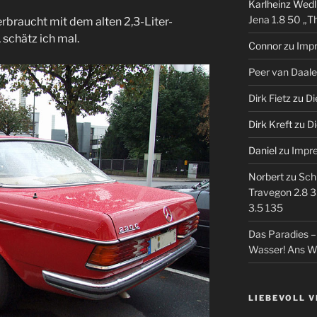
Karlheinz Wedl
Jena 1.8 50 „T
erbraucht mit dem alten 2,3-Liter-
, schätz ich mal.
Connor
zu
Imp
Peer van Daal
Dirk Fietz
zu
Di
Dirk Kreft
zu
Di
Daniel
zu
Impr
Norbert
zu
Sch
Travegon 2.8 3
3.5 135
Das Paradies 
Wasser! Ans W
LIEBEVOLL 