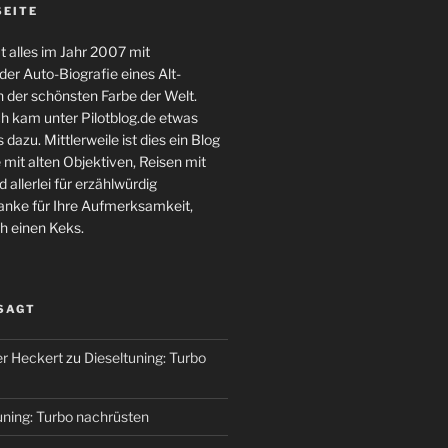
SEITE
 alles im Jahr 2007 mit
er Auto-Biografie eines Alt-
 der schönsten Farbe der Welt.
ch kam unter Pilotblog.de etwas
 dazu. Mittlerweile ist dies ein Blog
 mit alten Objektiven, Reisen mit
 allerlei für erzählwürdig
nke für Ihre Aufmerksamkeit,
h einen Keks.
 SAGT
r Heckert
zu
Dieseltuning: Turbo
uning: Turbo nachrüsten