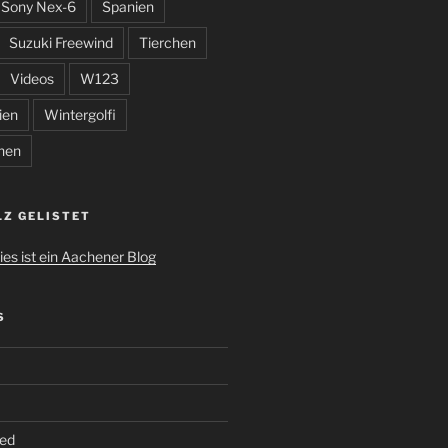
Sony Nex-6
Spanien
Suzuki Freewind
Tierchen
Videos
W123
ien
Wintergolfi
hen
LZ GELISTET
S
ed