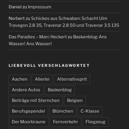
Daniel
zu
Impressum
Norbert
zu
Schickes aus Schwaben: Schacht Ulm
Travegon 2.8 35, Travenar 2.8 50 und Travenar 3.5 135
Das Paradies – Marc Heckert
zu
Baskenblog: Ans
Wasser! Ans Wasser!
LIEBEVOLL VERSCHLAGWORTET
Aachen
Allerlei
Alternativsprit
Andere Autos
Baskenblog
Beiträge mit Sternchen
Belgien
Berufsgependel
Blümchen
C-Klasse
Der Moorbraune
Fernverkehr
Fliegzeug