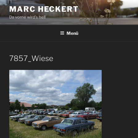
Zum
MARC HECKERT
Inhalt
Da vorne wird's hell
springen
Menü
7857_Wiese