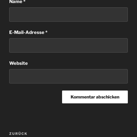
Name
*
E-Mail-Adresse
*
Website
Beitragsnavigation
Vorheriger
ZURÜCK