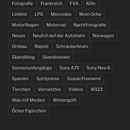
Fotografie
Frankreich
FVA
Köln
Linklist
LPG
Mercedes
Moin Oche
Motorfliegen
Motorrad
Nachtfotografie
Neues
Neulich auf der Autobahn
Norwegen
Ornbau
Rapsöl
Schrauberkram
Skandiblog
Skandinavien
Sonnenuntergänge
Sony A7II
Sony Nex-6
Spanien
Spritpreise
Suzuki Freewind
Tierchen
Vernetztes
Videos
W123
Was mit Medien
Wintergolfi
Öcher Figürchen