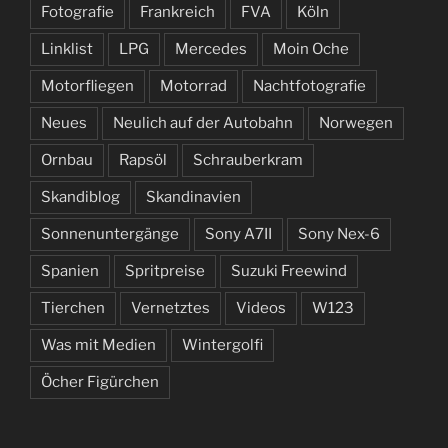
Fotografie
Frankreich
FVA
Köln
Linklist
LPG
Mercedes
Moin Oche
Motorfliegen
Motorrad
Nachtfotografie
Neues
Neulich auf der Autobahn
Norwegen
Ornbau
Rapsöl
Schrauberkram
Skandiblog
Skandinavien
Sonnenuntergänge
Sony A7II
Sony Nex-6
Spanien
Spritpreise
Suzuki Freewind
Tierchen
Vernetztes
Videos
W123
Was mit Medien
Wintergolfi
Öcher Figürchen