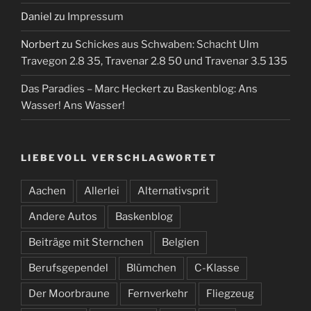
Daniel
zu
Impressum
Norbert
zu
Schickes aus Schwaben: Schacht Ulm
Travegon 2.8 35, Travenar 2.8 50 und Travenar 3.5 135
Das Paradies – Marc Heckert
zu
Baskenblog: Ans
Wasser! Ans Wasser!
LIEBEVOLL VERSCHLAGWORTET
Aachen
Allerlei
Alternativsprit
Andere Autos
Baskenblog
Beiträge mit Sternchen
Belgien
Berufsgependel
Blümchen
C-Klasse
Der Moorbraune
Fernverkehr
Fliegzeug