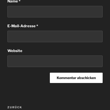
Name
*
E-Mail-Adresse
*
Website
Beitragsnavigation
Vorheriger
ZURÜCK