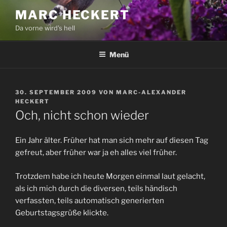
Zum
MARC HECKERT
Inhalt
Da vorne wird's hell
springen
Menü
VERÖFFENTLICHT
30. SEPTEMBER 2009
VON
MARC-ALEXANDER
AM
HECKERT
Och, nicht schon wieder
Ein Jahr älter. Früher hat man sich mehr auf diesen Tag
gefreut, aber früher war ja eh alles viel früher.
Trotzdem habe ich heute Morgen einmal laut gelacht,
als ich mich durch die diversen, teils händisch
verfassten, teils automatisch generierten
Geburtstagsgrüße klickte.