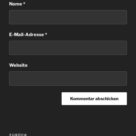
Name
*
E-Mail-Adresse
*
Website
Beitragsnavigation
Vorheriger
ZURÜCK