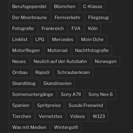
Berufsgependel
Blümchen
C-Klasse
Der Moorbraune
Fernverkehr
Fliegzeug
Fotografie
Frankreich
FVA
Köln
Linklist
LPG
Mercedes
Moin Oche
Motorfliegen
Motorrad
Nachtfotografie
Neues
Neulich auf der Autobahn
Norwegen
Ornbau
Rapsöl
Schrauberkram
Skandiblog
Skandinavien
Sonnenuntergänge
Sony A7II
Sony Nex-6
Spanien
Spritpreise
Suzuki Freewind
Tierchen
Vernetztes
Videos
W123
Was mit Medien
Wintergolfi