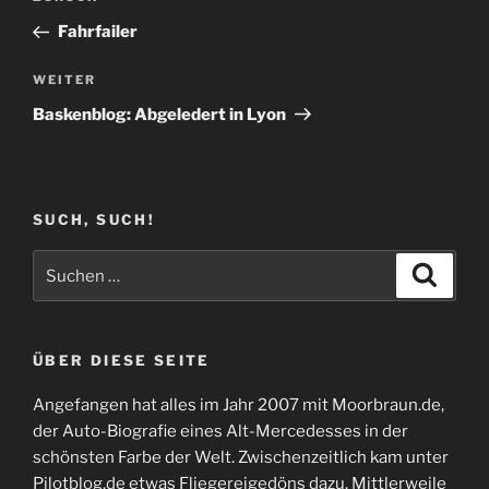
Beitrag
Fahrfailer
Nächster
WEITER
Beitrag
Baskenblog: Abgeledert in Lyon
SUCH, SUCH!
Suchen
Suche
nach:
ÜBER DIESE SEITE
Angefangen hat alles im Jahr 2007 mit Moorbraun.de,
der Auto-Biografie eines Alt-Mercedesses in der
schönsten Farbe der Welt. Zwischenzeitlich kam unter
Pilotblog.de etwas Fliegereigedöns dazu. Mittlerweile