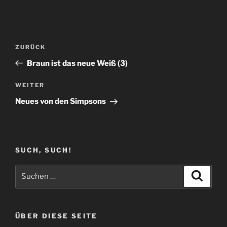
Beitragsnavigation
Vorheriger
ZURÜCK
Beitrag
Braun ist das neue Weiß (3)
Nächster
WEITER
Beitrag
Neues von den Simpsons
SUCH, SUCH!
Suchen
Suche
nach:
ÜBER DIESE SEITE