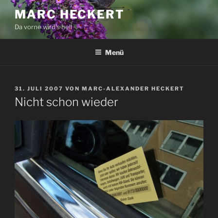
Zum
MARC HECKERT
Inhalt
Da vorne wird's hell
springen
Menü
VERÖFFENTLICHT
31. JULI 2007
VON
MARC-ALEXANDER HECKERT
AM
Nicht schon wieder