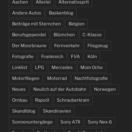
Aachen
Allerlei
Alternativsprit
Andere Autos
Baskenblog
Beiträge mit Sternchen
Belgien
Berufsgependel
Blümchen
C-Klasse
Der Moorbraune
Fernverkehr
Fliegzeug
Fotografie
Frankreich
FVA
Köln
Linklist
LPG
Mercedes
Moin Oche
Motorfliegen
Motorrad
Nachtfotografie
Neues
Neulich auf der Autobahn
Norwegen
Ornbau
Rapsöl
Schrauberkram
Skandiblog
Skandinavien
Sonnenuntergänge
Sony A7II
Sony Nex-6