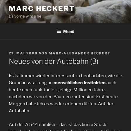
Zum
MARC HECKERT
Inhalt
Da vorne wird's hell
springen
Menü
VERÖFFENTLICHT
21. MAI 2008
VON
MARC-ALEXANDER HECKERT
AM
Neues von der Autobahn (3)
Es ist immer wieder interessant zu beobachten, wie die
Grundausstattung an
menschlichen Instinkten
auch
heute noch funktioniert, einige Millionen Jahre,
nachdem wir von den Bäumen runter sind. Erst heute
Morgen habe ich es wieder erleben dürfen. Auf der
Autobahn.
Auf der A 544 nämlich – das ist das kurze Stück