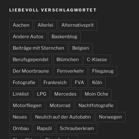
LIEBEVOLL VERSCHLAGWORTET
Aachen
Allerlei
Alternativsprit
Andere Autos
Baskenblog
Beiträge mit Sternchen
Belgien
Berufsgependel
Blümchen
C-Klasse
Der Moorbraune
Fernverkehr
Fliegzeug
Fotografie
Frankreich
FVA
Köln
Linklist
LPG
Mercedes
Moin Oche
Motorfliegen
Motorrad
Nachtfotografie
Neues
Neulich auf der Autobahn
Norwegen
Ornbau
Rapsöl
Schrauberkram