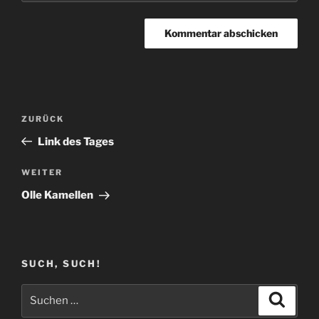
Beitragsnavigation
Vorheriger
ZURÜCK
Beitrag
Link des Tages
Nächster
WEITER
Beitrag
Olle Kamellen
SUCH, SUCH!
Suchen
Suche
nach: