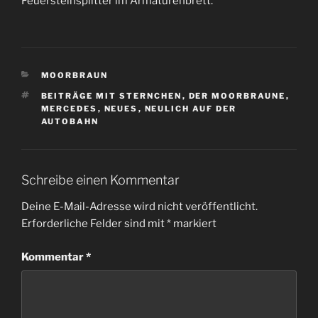
Feuersteinsplitter im Armaturenbrett.
KATEGORIEN
MOORBRAUN
SCHLAGWÖRTER
BEITRÄGE MIT STERNCHEN
,
DER MOORBRAUNE
,
MERCEDES
,
NEUES
,
NEULICH AUF DER
AUTOBAHN
Schreibe einen Kommentar
Deine E-Mail-Adresse wird nicht veröffentlicht.
Erforderliche Felder sind mit
*
markiert
Kommentar
*