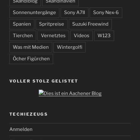
Skandiblog
Skandinavien
Sonnenuntergänge
Sony A7II
Sony Nex-6
Spanien
Spritpreise
Suzuki Freewind
Tierchen
Vernetztes
Videos
W123
Was mit Medien
Wintergolfi
Öcher Figürchen
VOLLER STOLZ GELISTET
TECHIEZEUGS
Anmelden