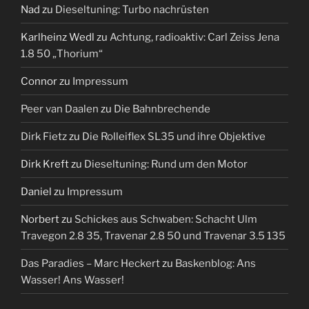
Nad
zu
Dieseltuning: Turbo nachrüsten
Karlheinz Wedl
zu
Achtung, radioaktiv: Carl Zeiss Jena
1.8 50 „Thorium“
Connor
zu
Impressum
Peer van Daalen
zu
Die Bahnbrechende
Dirk Fietz
zu
Die Rolleiflex SL35 und ihre Objektive
Dirk Kreft
zu
Dieseltuning: Rund um den Motor
Daniel
zu
Impressum
Norbert
zu
Schickes aus Schwaben: Schacht Ulm
Travegon 2.8 35, Travenar 2.8 50 und Travenar 3.5 135
Das Paradies – Marc Heckert
zu
Baskenblog: Ans
Wasser! Ans Wasser!