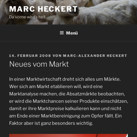
Zum
MARC HECKERT
Inhalt
Da vorne wird's hell
springen
Menü
VERÖFFENTLICHT
14. FEBRUAR 2008
VON
MARC-ALEXANDER HECKERT
AM
Neues vom Markt
In einer Marktwirtschaft dreht sich alles um Märkte.
Wer sich am Markt etablieren will, wird eine
Marktanalyse machen, die Absatzmärkte beobachten,
er wird die Marktchancen seiner Produkte einschätzen,
damit er ihre Marktpreise kalkulieren kann und nicht
am Ende einer Marktbereinigung zum Opfer fällt. Ein
Faktor aber ist ganz besonders wichtig.