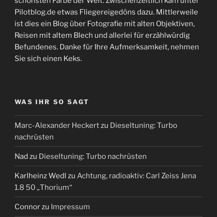
schönsten Farbe der Welt. Zwischenzeitlich kam unter
Pilotblog.de etwas Fliegereigedöns dazu. Mittlerweile
ist dies ein Blog über Fotografie mit alten Objektiven,
Reisen mit altem Blech und allerlei für erzählwürdig
Befundenes. Danke für Ihre Aufmerksamkeit, nehmen
Sie sich einen Keks.
WAS IHR SO SAGT
Marc-Alexander Heckert
zu
Dieseltuning: Turbo
nachrüsten
Nad
zu
Dieseltuning: Turbo nachrüsten
Karlheinz Wedl
zu
Achtung, radioaktiv: Carl Zeiss Jena
1.8 50 „Thorium“
Connor
zu
Impressum