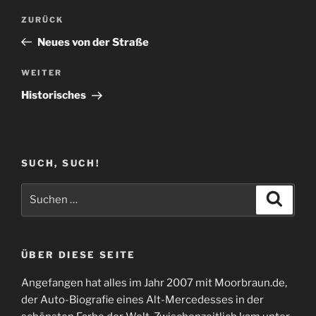
Beitragsnavigation
Vorheriger
ZURÜCK
Beitrag
Neues von der Straße
Nächster
WEITER
Beitrag
Historisches
SUCH, SUCH!
Suchen
Suche
nach:
ÜBER DIESE SEITE
Angefangen hat alles im Jahr 2007 mit Moorbraun.de,
der Auto-Biografie eines Alt-Mercedesses in der