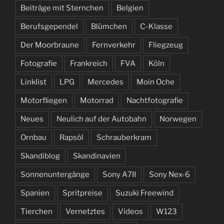
Beiträge mit Sternchen
Belgien
Berufsgependel
Blümchen
C-Klasse
Der Moorbraune
Fernverkehr
Fliegzeug
Fotografie
Frankreich
FVA
Köln
Linklist
LPG
Mercedes
Moin Oche
Motorfliegen
Motorrad
Nachtfotografie
Neues
Neulich auf der Autobahn
Norwegen
Ornbau
Rapsöl
Schrauberkram
Skandiblog
Skandinavien
Sonnenuntergänge
Sony A7II
Sony Nex-6
Spanien
Spritpreise
Suzuki Freewind
Tierchen
Vernetztes
Videos
W123