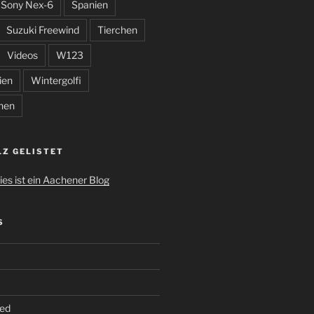
Sony Nex-6
Spanien
Suzuki Freewind
Tierchen
Videos
W123
ien
Wintergolfi
hen
LZ GELISTET
S
ed