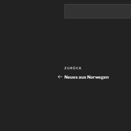
Beitragsnavigation
Vorheriger
ZURÜCK
Beitrag
Neues aus Norwegen