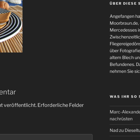
ÜBER DIESE 
Angefangen hat
Moorbraun.de, d
Mercedesses in
Zwischenzeitli
Fliegereigedöns
über Fotografie
altem Blech und
Befundenes. Da
nehmen Sie sic
entar
WAS IHR SO
 veröffentlicht.
Erforderliche Felder
Marc-Alexande
nachrüsten
Nad
zu
Dieselt