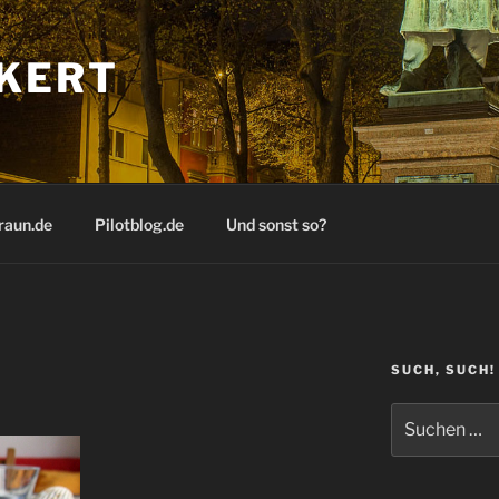
KERT
raun.de
Pilotblog.de
Und sonst so?
SUCH, SUCH!
Suchen
nach: