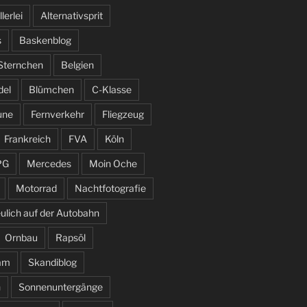
llerlei
Alternativsprit
s
Baskenblog
 Sternchen
Belgien
del
Blümchen
C-Klasse
une
Fernverkehr
Fliegzeug
Frankreich
FVA
Köln
PG
Mercedes
Moin Oche
Motorrad
Nachtfotografie
ulich auf der Autobahn
Ornbau
Rapsöl
am
Skandiblog
n
Sonnenuntergänge