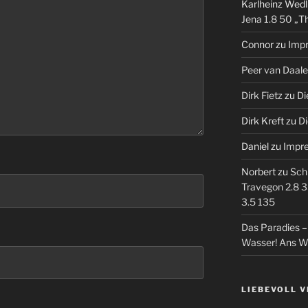
Karlheinz Wedl
Jena 1.8 50 „T
Connor
zu
Imp
Peer van Daal
Dirk Fietz
zu
Di
Dirk Kreft
zu
Di
Daniel
zu
Impr
Norbert
zu
Sch
Travegon 2.8 3
3.5 135
Das Paradies 
Wasser! Ans W
LIEBEVOLL 