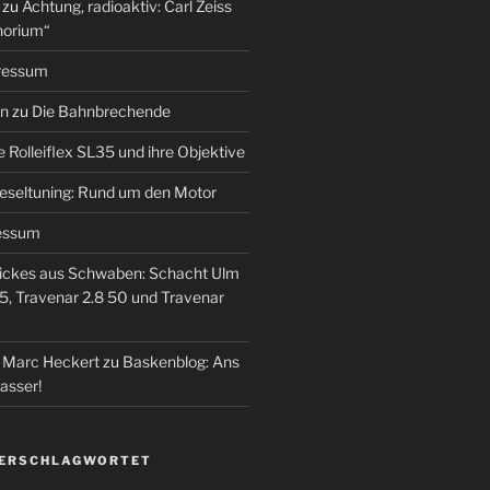
zu
Achtung, radioaktiv: Carl Zeiss
horium“
ressum
en
zu
Die Bahnbrechende
e Rolleiflex SL35 und ihre Objektive
eseltuning: Rund um den Motor
essum
ickes aus Schwaben: Schacht Ulm
5, Travenar 2.8 50 und Travenar
– Marc Heckert
zu
Baskenblog: Ans
asser!
VERSCHLAGWORTET