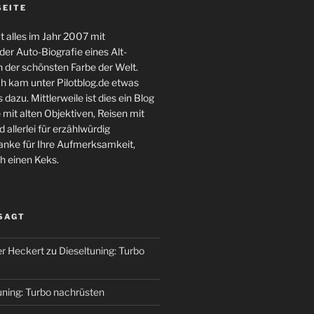
SEITE
 alles im Jahr 2007 mit
er Auto-Biografie eines Alt-
 der schönsten Farbe der Welt.
ch kam unter Pilotblog.de etwas
 dazu. Mittlerweile ist dies ein Blog
 mit alten Objektiven, Reisen mit
 allerlei für erzählwürdig
nke für Ihre Aufmerksamkeit,
h einen Keks.
 SAGT
r Heckert
zu
Dieseltuning: Turbo
uning: Turbo nachrüsten