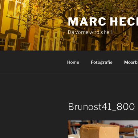
Zum
Inhalt
MARC HEC
springen
Da vorne wird's hell
Home
Fotografie
Moorb
Brunost41_800