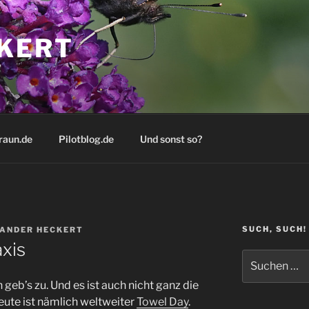
KERT
raun.de
Pilotblog.de
Und sonst so?
SUCH, SUCH!
ANDER HECKERT
xis
Suchen
nach:
ch geb’s zu. Und es ist auch nicht ganz die
ute ist nämlich weltweiter
Towel Day
.