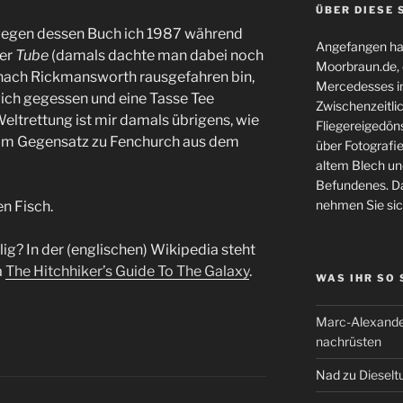
ÜBER DIESE 
egen dessen Buch ich 1987 während
Angefangen hat
der
Tube
(damals dachte man dabei noch
Moorbraun.de, d
 nach Rickmansworth rausgefahren bin,
Mercedesses in
ich gegessen und eine Tasse Tee
Zwischenzeitli
Weltrettung ist mir damals übrigens, wie
Fliegereigedöns
im Gegensatz zu Fenchurch aus dem
über Fotografie
altem Blech und
Befundenes. Da
nehmen Sie sic
en Fisch.
ig? In der (englischen) Wikipedia steht
a
The Hitchhiker’s Guide To The Galaxy
.
WAS IHR SO
Marc-Alexande
nachrüsten
Nad
zu
Dieselt