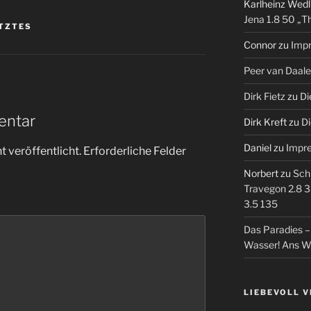
Karlheinz Wedl
Jena 1.8 50 „T
TZTES
Connor
zu
Imp
Peer van Daal
Dirk Fietz
zu
Di
entar
Dirk Kreft
zu
Di
Daniel
zu
Impr
 veröffentlicht.
Erforderliche Felder
Norbert
zu
Sch
Travegon 2.8 3
3.5 135
Das Paradies 
Wasser! Ans W
LIEBEVOLL 