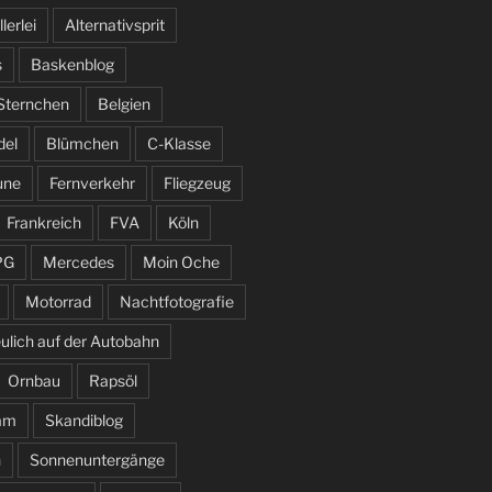
llerlei
Alternativsprit
s
Baskenblog
 Sternchen
Belgien
del
Blümchen
C-Klasse
une
Fernverkehr
Fliegzeug
Frankreich
FVA
Köln
PG
Mercedes
Moin Oche
Motorrad
Nachtfotografie
ulich auf der Autobahn
Ornbau
Rapsöl
am
Skandiblog
n
Sonnenuntergänge