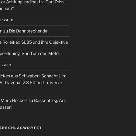
zu
Achtung, radioaktiv: Carl Zeiss
horium“
ressum
en
zu
Die Bahnbrechende
e Rolleiflex SL35 und ihre Objektive
eseltuning: Rund um den Motor
essum
ickes aus Schwaben: Schacht Ulm
5, Travenar 2.8 50 und Travenar
– Marc Heckert
zu
Baskenblog: Ans
asser!
VERSCHLAGWORTET