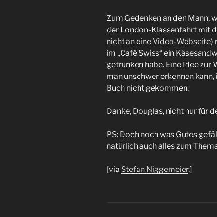
Zum Gedenken an den Mann, w
der London-Klassenfahrt mit 
nicht an eine
Video-Webseite
)
im „Café Swiss“ ein Käsesandw
getrunken habe. Eine Idee zur 
man unschwer erkennen kann, 
Buch nicht gekommen.
Danke, Douglas, nicht nur für d
PS: Doch noch was Gutes gefäll
natürlich auch alles zum Them
[via
Stefan Niggemeier
.]