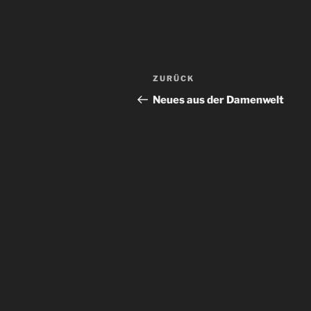
Beitragsnavigation
Vorheriger
ZURÜCK
Beitrag
Neues aus der Damenwelt