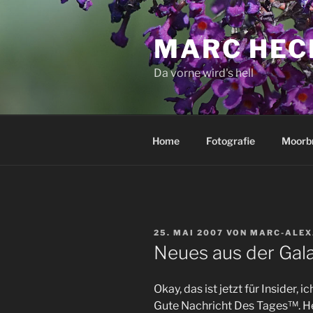
Zum
Inhalt
MARC HEC
springen
Da vorne wird's hell
Home
Fotografie
Moorb
VERÖFFENTLICHT
25. MAI 2007
VON
MARC-ALEX
AM
Neues aus der Gala
Okay, das ist jetzt für Insider, i
Gute Nachricht Des Tages™. He