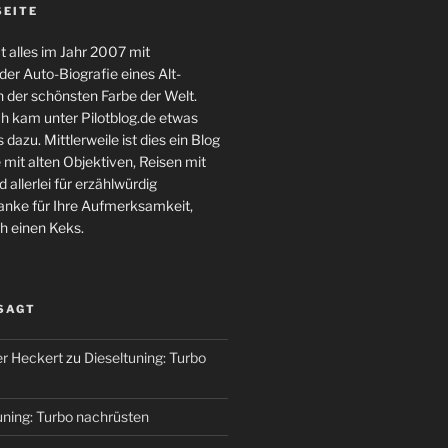
SEITE
 alles im Jahr 2007 mit
er Auto-Biografie eines Alt-
 der schönsten Farbe der Welt.
ch kam unter Pilotblog.de etwas
 dazu. Mittlerweile ist dies ein Blog
 mit alten Objektiven, Reisen mit
 allerlei für erzählwürdig
nke für Ihre Aufmerksamkeit,
h einen Keks.
 SAGT
r Heckert
zu
Dieseltuning: Turbo
uning: Turbo nachrüsten