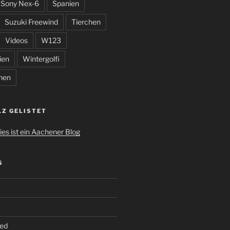
Sony Nex-6
Spanien
Suzuki Freewind
Tierchen
Videos
W123
ien
Wintergolfi
hen
LZ GELISTET
S
ed