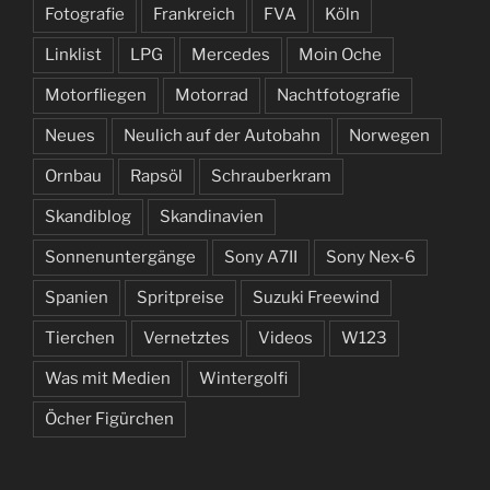
Fotografie
Frankreich
FVA
Köln
Linklist
LPG
Mercedes
Moin Oche
Motorfliegen
Motorrad
Nachtfotografie
Neues
Neulich auf der Autobahn
Norwegen
Ornbau
Rapsöl
Schrauberkram
Skandiblog
Skandinavien
Sonnenuntergänge
Sony A7II
Sony Nex-6
Spanien
Spritpreise
Suzuki Freewind
Tierchen
Vernetztes
Videos
W123
Was mit Medien
Wintergolfi
Öcher Figürchen