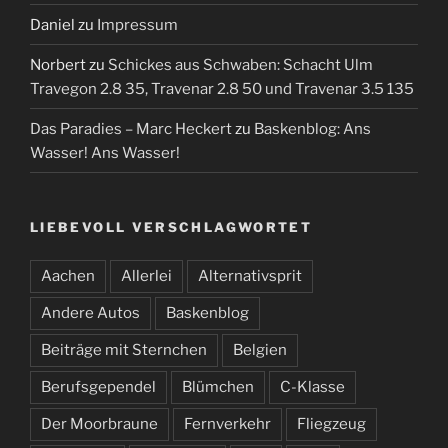
Daniel
zu
Impressum
Norbert
zu
Schickes aus Schwaben: Schacht Ulm
Travegon 2.8 35, Travenar 2.8 50 und Travenar 3.5 135
Das Paradies – Marc Heckert
zu
Baskenblog: Ans
Wasser! Ans Wasser!
LIEBEVOLL VERSCHLAGWORTET
Aachen
Allerlei
Alternativsprit
Andere Autos
Baskenblog
Beiträge mit Sternchen
Belgien
Berufsgependel
Blümchen
C-Klasse
Der Moorbraune
Fernverkehr
Fliegzeug