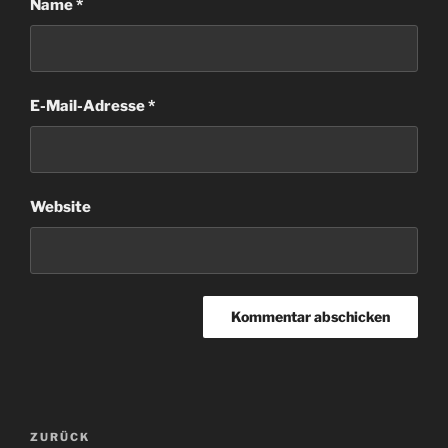
Name
*
E-Mail-Adresse
*
Website
Beitragsnavigation
Vorheriger
ZURÜCK