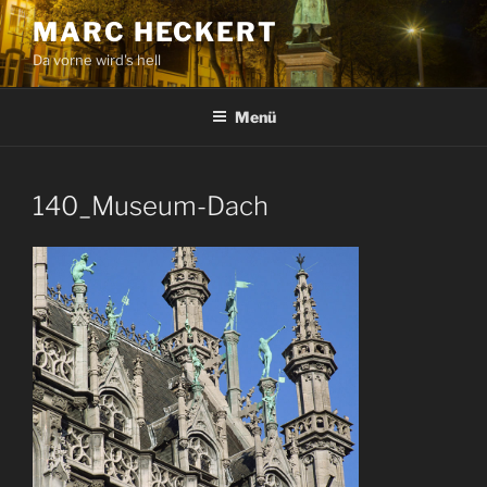
Zum
MARC HECKERT
Inhalt
Da vorne wird's hell
springen
Menü
140_Museum-Dach