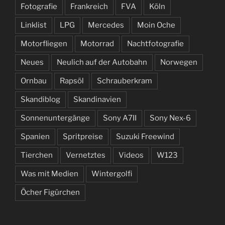
Fotografie
Frankreich
FVA
Köln
Linklist
LPG
Mercedes
Moin Oche
Motorfliegen
Motorrad
Nachtfotografie
Neues
Neulich auf der Autobahn
Norwegen
Ornbau
Rapsöl
Schrauberkram
Skandiblog
Skandinavien
Sonnenuntergänge
Sony A7II
Sony Nex-6
Spanien
Spritpreise
Suzuki Freewind
Tierchen
Vernetztes
Videos
W123
Was mit Medien
Wintergolfi
Öcher Figürchen