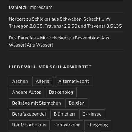
Daniel
zu
Impressum
Norbert
zu
Schickes aus Schwaben: Schacht Ulm
Travegon 2.8 35, Travenar 2.8 50 und Travenar 3.5 135
Das Paradies – Marc Heckert
zu
Baskenblog: Ans
Wasser! Ans Wasser!
LIEBEVOLL VERSCHLAGWORTET
Aachen
Allerlei
Alternativsprit
Andere Autos
Baskenblog
Beiträge mit Sternchen
Belgien
Berufsgependel
Blümchen
C-Klasse
Der Moorbraune
Fernverkehr
Fliegzeug