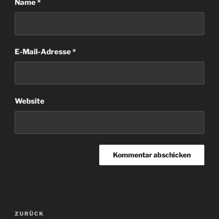
Name
*
E-Mail-Adresse
*
Website
Beitragsnavigation
Vorheriger
ZURÜCK