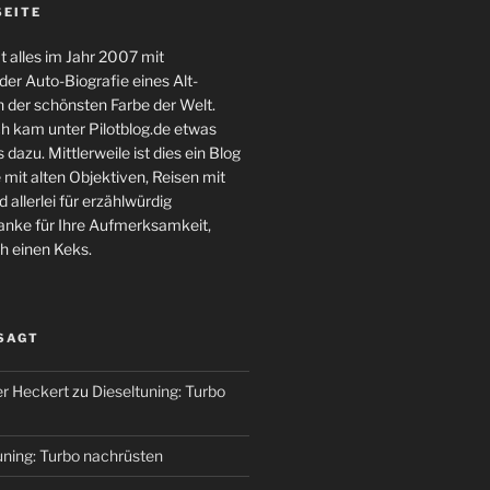
SEITE
 alles im Jahr 2007 mit
er Auto-Biografie eines Alt-
 der schönsten Farbe der Welt.
ch kam unter Pilotblog.de etwas
 dazu. Mittlerweile ist dies ein Blog
 mit alten Objektiven, Reisen mit
 allerlei für erzählwürdig
nke für Ihre Aufmerksamkeit,
h einen Keks.
 SAGT
r Heckert
zu
Dieseltuning: Turbo
uning: Turbo nachrüsten