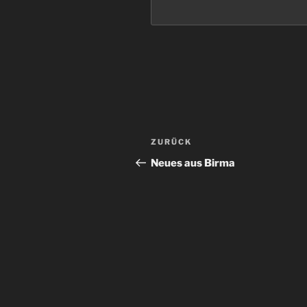
Beitragsnavigation
Vorheriger
ZURÜCK
Beitrag
Neues aus Birma