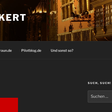
KERT
raun.de
Pilotblog.de
Und sonst so?
SUCH, SUCH!
Suchen
nach: