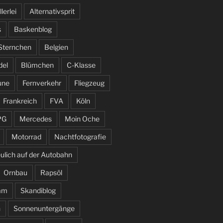
llerlei
Alternativsprit
s
Baskenblog
 Sternchen
Belgien
del
Blümchen
C-Klasse
une
Fernverkehr
Fliegzeug
Frankreich
FVA
Köln
PG
Mercedes
Moin Oche
Motorrad
Nachtfotografie
ulich auf der Autobahn
Ornbau
Rapsöl
am
Skandiblog
n
Sonnenuntergänge