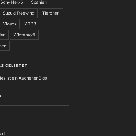
Sony Nex-6
Spanien
Suzuki Freewind
Tierchen
Videos
W123
ien
Wintergolfi
hen
LZ GELISTET
S
ed