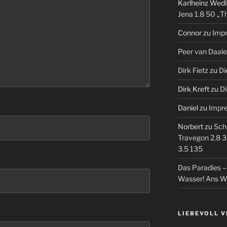
Karlheinz Wedl
Jena 1.8 50 „T
Connor
zu
Imp
Peer van Daal
Dirk Fietz
zu
Di
Dirk Kreft
zu
Di
Daniel
zu
Impr
Norbert
zu
Sch
Travegon 2.8 3
3.5 135
Das Paradies 
Wasser! Ans W
LIEBEVOLL 