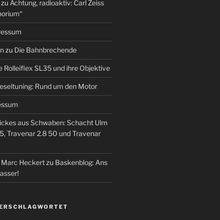
zu
Achtung, radioaktiv: Carl Zeiss
horium“
ressum
en
zu
Die Bahnbrechende
e Rolleiflex SL35 und ihre Objektive
eseltuning: Rund um den Motor
essum
ickes aus Schwaben: Schacht Ulm
5, Travenar 2.8 50 und Travenar
– Marc Heckert
zu
Baskenblog: Ans
asser!
VERSCHLAGWORTET