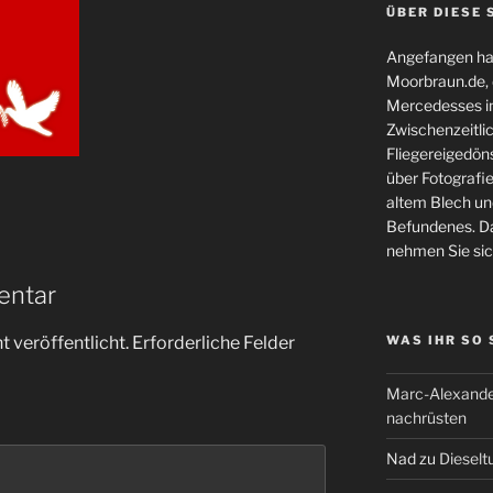
ÜBER DIESE 
Angefangen hat
Moorbraun.de, d
Mercedesses in
Zwischenzeitli
Fliegereigedöns
über Fotografie
altem Blech und
Befundenes. Da
nehmen Sie sic
entar
 veröffentlicht.
Erforderliche Felder
WAS IHR SO
Marc-Alexande
nachrüsten
Nad
zu
Dieselt