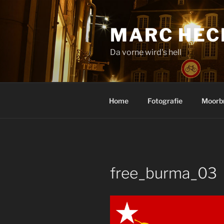
Zum
Inhalt
MARC HEC
springen
Da vorne wird's hell
Home
Fotografie
Moorb
free_burma_03