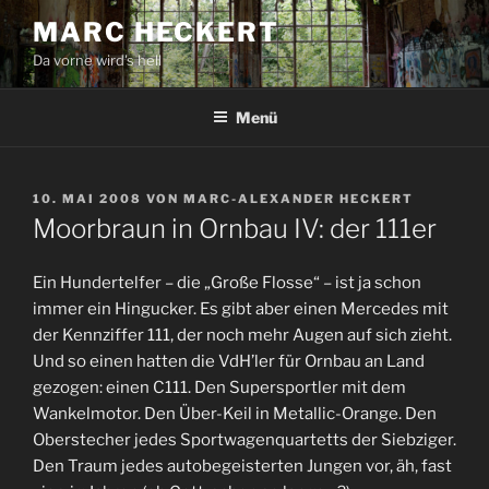
Zum
MARC HECKERT
Inhalt
Da vorne wird's hell
springen
Menü
VERÖFFENTLICHT
10. MAI 2008
VON
MARC-ALEXANDER HECKERT
AM
Moorbraun in Ornbau IV: der 111er
Ein Hundertelfer – die „Große Flosse“ – ist ja schon
immer ein Hingucker. Es gibt aber einen Mercedes mit
der Kennziffer 111, der noch mehr Augen auf sich zieht.
Und so einen hatten die VdH’ler für Ornbau an Land
gezogen: einen C111. Den Supersportler mit dem
Wankelmotor. Den Über-Keil in Metallic-Orange. Den
Oberstecher jedes Sportwagenquartetts der Siebziger.
Den Traum jedes autobegeisterten Jungen vor, äh, fast