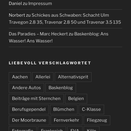
Daniel
zu
Impressum
Norbert
zu
Schickes aus Schwaben: Schacht Ulm
Travegon 2.8 35, Travenar 2.8 50 und Travenar 3.5 135
Das Paradies – Marc Heckert
zu
Baskenblog: Ans
Wasser! Ans Wasser!
LIEBEVOLL VERSCHLAGWORTET
Aachen
Allerlei
Alternativsprit
Andere Autos
Baskenblog
Beiträge mit Sternchen
Belgien
Berufsgependel
Blümchen
C-Klasse
Der Moorbraune
Fernverkehr
Fliegzeug