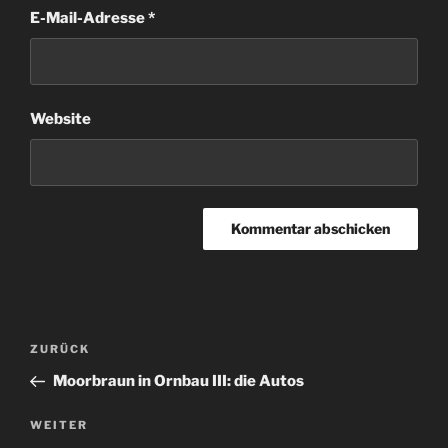
E-Mail-Adresse
*
Website
Beitragsnavigation
Vorheriger
ZURÜCK
Beitrag
Moorbraun in Ornbau III: die Autos
Nächster
WEITER