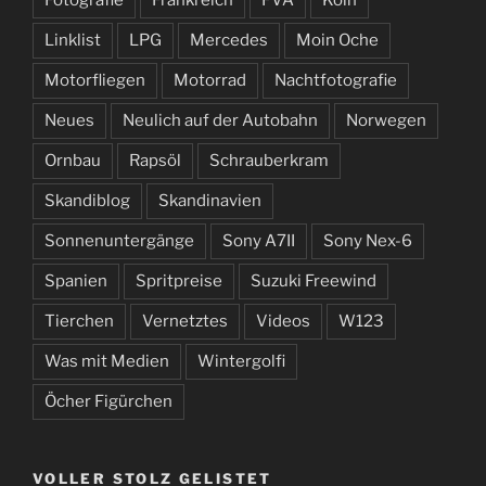
Fotografie
Frankreich
FVA
Köln
Linklist
LPG
Mercedes
Moin Oche
Motorfliegen
Motorrad
Nachtfotografie
Neues
Neulich auf der Autobahn
Norwegen
Ornbau
Rapsöl
Schrauberkram
Skandiblog
Skandinavien
Sonnenuntergänge
Sony A7II
Sony Nex-6
Spanien
Spritpreise
Suzuki Freewind
Tierchen
Vernetztes
Videos
W123
Was mit Medien
Wintergolfi
Öcher Figürchen
VOLLER STOLZ GELISTET