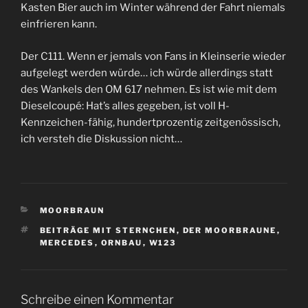
Kasten Bier auch im Winter während der Fahrt niemals
einfrieren kann.
Der C111. Wenn er jemals von Fans in Kleinserie wieder
aufgelegt werden würde… ich würde allerdings statt
des Wankels den OM 617 nehmen. Es ist wie mit dem
Dieselcoupé: Hat’s alles gegeben, ist voll H-
Kennzeichen-fähig, hundertprozentig zeitgenössisch,
ich versteh die Diskussion nicht…
KATEGORIEN
MOORBRAUN
SCHLAGWÖRTER
BEITRÄGE MIT STERNCHEN
,
DER MOORBRAUNE
,
MERCEDES
,
ORNBAU
,
W123
Schreibe einen Kommentar