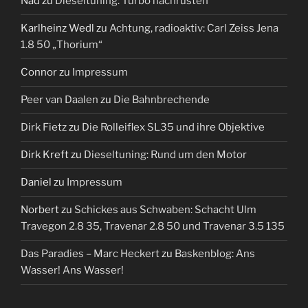
Nad
zu
Dieseltuning: Turbo nachrüsten
Karlheinz Wedl
zu
Achtung, radioaktiv: Carl Zeiss Jena
1.8 50 „Thorium“
Connor
zu
Impressum
Peer van Daalen
zu
Die Bahnbrechende
Dirk Fietz
zu
Die Rolleiflex SL35 und ihre Objektive
Dirk Kreft
zu
Dieseltuning: Rund um den Motor
Daniel
zu
Impressum
Norbert
zu
Schickes aus Schwaben: Schacht Ulm
Travegon 2.8 35, Travenar 2.8 50 und Travenar 3.5 135
Das Paradies – Marc Heckert
zu
Baskenblog: Ans
Wasser! Ans Wasser!