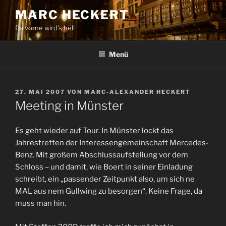
Zum
MARC HECKERT
Inhalt
Da vorne wird's hell
springen
Menü
VERÖFFENTLICHT
27. MAI 2007
VON
MARC-ALEXANDER HECKERT
AM
Meeting in Münster
Es geht wieder auf Tour. In Münster lockt das
Jahrestreffen der Interessengemeinschaft Mercedes-
Benz. Mit großem Abschlussaufstellung vor dem
Schloss – und damit, wie Boert in seiner Einladung
schreibt, ein „passender Zeitpunkt also, um sich ne
MAL aus nem Gullwing zu besorgen“. Keine Frage, da
muss man hin.