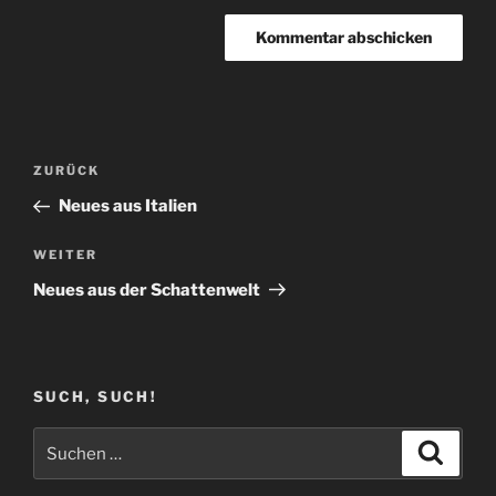
Beitragsnavigation
Vorheriger
ZURÜCK
Beitrag
Neues aus Italien
Nächster
WEITER
Beitrag
Neues aus der Schattenwelt
SUCH, SUCH!
Suchen
Suche
nach: