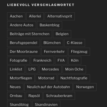
LIEBEVOLL VERSCHLAGWORTET
Aachen
Allerlei
Alternativsprit
Andere Autos
Baskenblog
Beiträge mit Sternchen
Belgien
Berufsgependel
Blümchen
C-Klasse
Der Moorbraune
Fernverkehr
Fliegzeug
Fotografie
Frankreich
FVA
Köln
Linklist
LPG
Mercedes
Moin Oche
Motorfliegen
Motorrad
Nachtfotografie
Neues
Neulich auf der Autobahn
Norwegen
Ornbau
Rapsöl
Schrauberkram
Skandiblog
Skandinavien