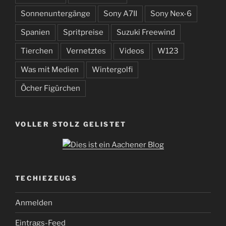
Sonnenuntergänge
Sony A7II
Sony Nex-6
Spanien
Spritpreise
Suzuki Freewind
Tierchen
Vernetztes
Videos
W123
Was mit Medien
Wintergolfi
Öcher Figürchen
VOLLER STOLZ GELISTET
TECHIEZEUGS
Anmelden
Eintrags-Feed