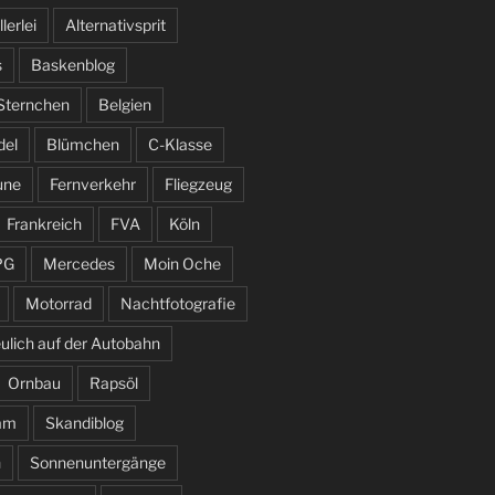
llerlei
Alternativsprit
s
Baskenblog
 Sternchen
Belgien
del
Blümchen
C-Klasse
une
Fernverkehr
Fliegzeug
Frankreich
FVA
Köln
PG
Mercedes
Moin Oche
Motorrad
Nachtfotografie
ulich auf der Autobahn
Ornbau
Rapsöl
am
Skandiblog
n
Sonnenuntergänge