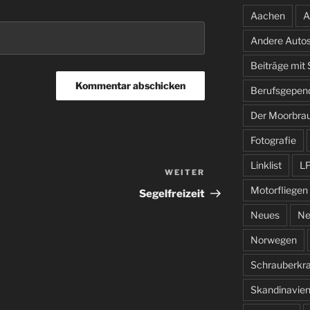
Aachen
A
Andere Auto
Beiträge mit
Berufsgepen
Der Moorbra
Fotografie
Linklist
L
WEITER
Nächster
Beitrag
Motorfliegen
Segelfreizeit
Neues
Ne
Norwegen
Schrauberkr
Skandinavie