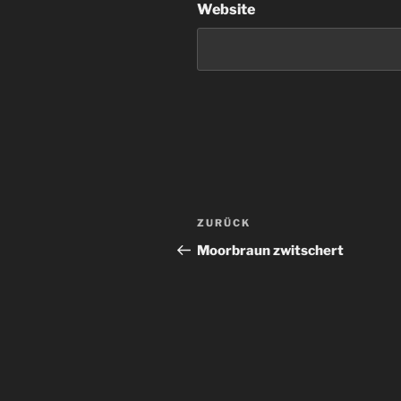
Website
Beitragsnavigation
Vorheriger
ZURÜCK
Beitrag
Moorbraun zwitschert