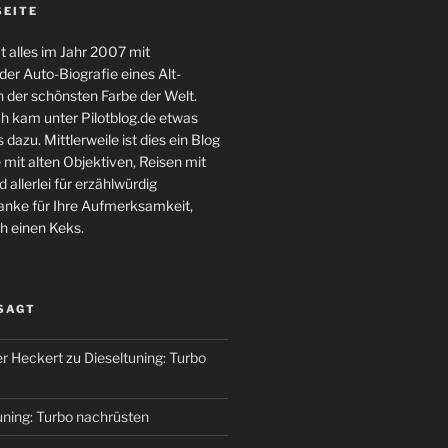
SEITE
 alles im Jahr 2007 mit
er Auto-Biografie eines Alt-
 der schönsten Farbe der Welt.
ch kam unter Pilotblog.de etwas
 dazu. Mittlerweile ist dies ein Blog
 mit alten Objektiven, Reisen mit
 allerlei für erzählwürdig
nke für Ihre Aufmerksamkeit,
h einen Keks.
 SAGT
r Heckert
zu
Dieseltuning: Turbo
uning: Turbo nachrüsten