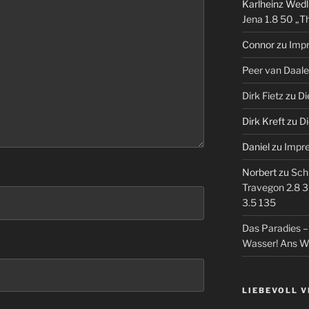
Karlheinz Wedl
Jena 1.8 50 „T
Connor
zu
Imp
Peer van Daal
Dirk Fietz
zu
Di
Dirk Kreft
zu
Di
Daniel
zu
Impr
Norbert
zu
Sch
Travegon 2.8 3
3.5 135
Das Paradies 
Wasser! Ans W
LIEBEVOLL 