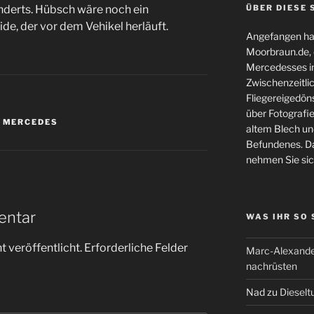
nderts. Hübsch wäre noch ein
ÜBER DIESE 
, der vor dem Vehikel herläuft.
Angefangen hat
Moorbraun.de, d
Mercedesses in
Zwischenzeitli
Fliegereigedöns
über Fotografie
,
MERCEDES
altem Blech und
Befundenes. Da
nehmen Sie sic
entar
WAS IHR SO
 veröffentlicht.
Erforderliche Felder
Marc-Alexande
nachrüsten
Nad
zu
Dieselt