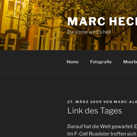
Zum
Inhalt
MARC HEC
springen
Da vorne wird's hell
Home
Fotografie
Moorb
VERÖFFENTLICHT
27. MÄRZ 2009
VON
MARC-AL
AM
Link des Tages
Darauf hat die Welt gewartet: 
Im F-Cell Roadster treffen sich