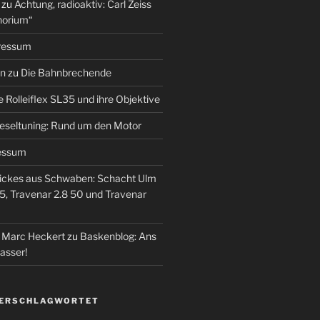
zu
Achtung, radioaktiv: Carl Zeiss
horium“
ressum
en
zu
Die Bahnbrechende
e Rolleiflex SL35 und ihre Objektive
eseltuning: Rund um den Motor
essum
ickes aus Schwaben: Schacht Ulm
5, Travenar 2.8 50 und Travenar
– Marc Heckert
zu
Baskenblog: Ans
asser!
VERSCHLAGWORTET