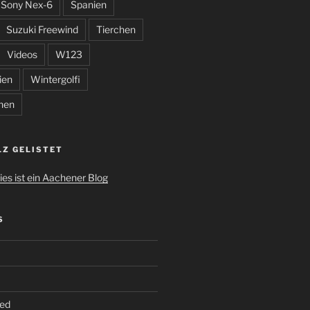
Sony Nex-6
Spanien
Suzuki Freewind
Tierchen
Videos
W123
ien
Wintergolfi
hen
LZ GELISTET
S
ed