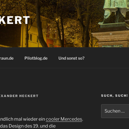
KERT
raun.de
Pilotblog.de
Und sonst so?
SUCH, SUCH!
EXANDER HECKERT
Suchen
nach:
Endlich mal wieder ein
cooler Mercedes
.
 das Design des 19. und die