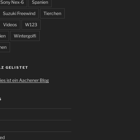
Sony Nex-6
Spanien
Suzuki Freewind
Tierchen
Videos
W123
ien
Wintergolfi
hen
LZ GELISTET
S
ed