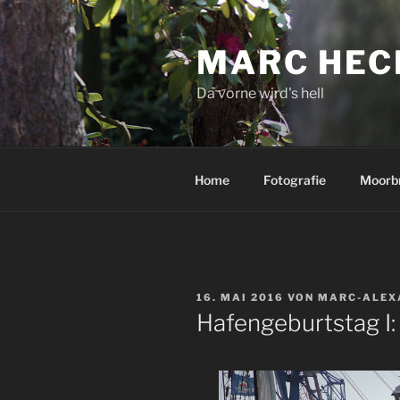
Zum
Inhalt
MARC HEC
springen
Da vorne wird's hell
Home
Fotografie
Moorb
VERÖFFENTLICHT
16. MAI 2016
VON
MARC-ALEX
AM
Hafengeburtstag I: