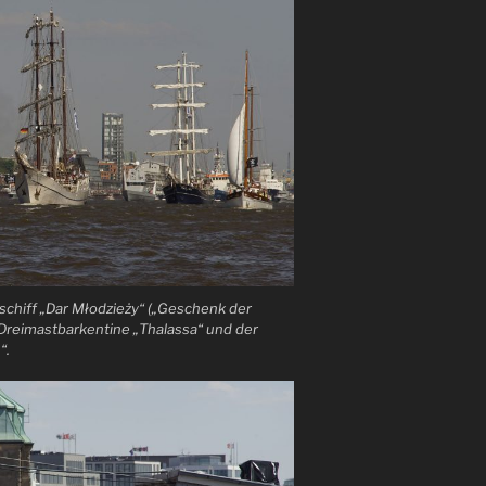
schiff „Dar Młodzieży“ („Geschenk der
e Dreimastbarkentine „Thalassa“ und der
“.