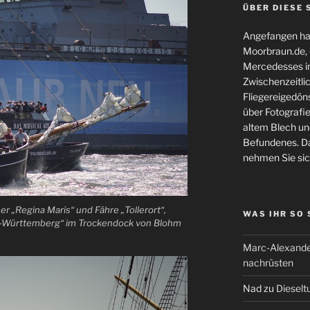
ÜBER DIESE 
Angefangen hat
Moorbraun.de, d
Mercedesses in
Zwischenzeitli
Fliegereigedöns
über Fotografie
altem Blech und
Befundenes. Da
nehmen Sie sic
 „Regina Maris“ und Fähre „Tollerort“,
WAS IHR SO
n-Württemberg“ im Trockendock von Blohm
Marc-Alexande
nachrüsten
Nad
zu
Dieselt