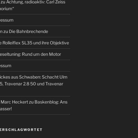
zu
Achtung, radioaktiv: Carl Zeiss
horium“
ressum
en
zu
Die Bahnbrechende
e Rolleiflex SL35 und ihre Objektive
eseltuning: Rund um den Motor
essum
ickes aus Schwaben: Schacht Ulm
5, Travenar 2.8 50 und Travenar
– Marc Heckert
zu
Baskenblog: Ans
asser!
VERSCHLAGWORTET