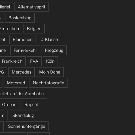
llerlei
Alternativsprit
s
Baskenblog
 Sternchen
Belgien
del
Blümchen
C-Klasse
une
Fernverkehr
Fliegzeug
Frankreich
FVA
Köln
PG
Mercedes
Moin Oche
Motorrad
Nachtfotografie
ulich auf der Autobahn
Ornbau
Rapsöl
am
Skandiblog
n
Sonnenuntergänge