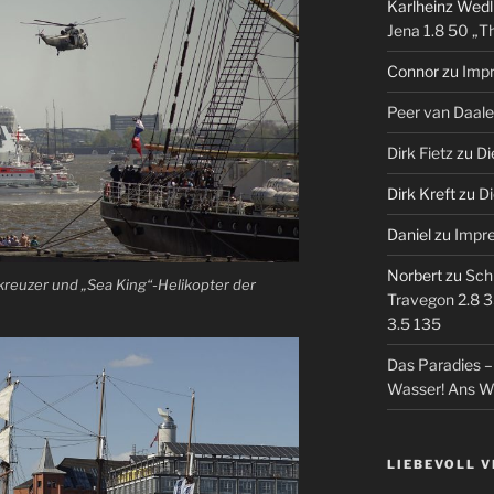
Karlheinz Wedl
Jena 1.8 50 „T
Connor
zu
Imp
Peer van Daal
Dirk Fietz
zu
Di
Dirk Kreft
zu
Di
Daniel
zu
Impr
Norbert
zu
Sch
euzer und „Sea King“-Helikopter der
Travegon 2.8 3
3.5 135
Das Paradies 
Wasser! Ans W
LIEBEVOLL 