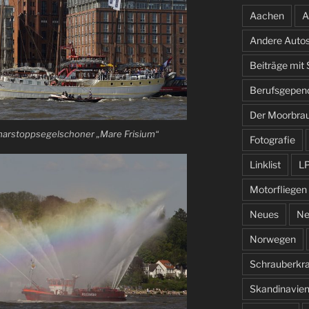
Aachen
A
Andere Auto
Beiträge mit
Berufsgepen
Der Moorbra
marstoppsegelschoner „Mare Frisium“
Fotografie
Linklist
L
Motorfliegen
Neues
Ne
Norwegen
Schrauberkr
Skandinavie