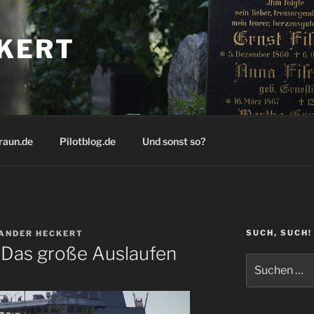
KERT
raun.de
Pilotblog.de
Und sonst so?
SUCH, SUCH!
ANDER HECKERT
 Das große Auslaufen
Suchen
nach: