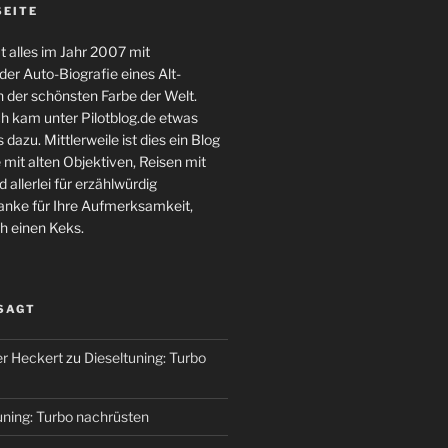
SEITE
 alles im Jahr 2007 mit
er Auto-Biografie eines Alt-
 der schönsten Farbe der Welt.
ch kam unter Pilotblog.de etwas
 dazu. Mittlerweile ist dies ein Blog
 mit alten Objektiven, Reisen mit
 allerlei für erzählwürdig
nke für Ihre Aufmerksamkeit,
h einen Keks.
 SAGT
r Heckert
zu
Dieseltuning: Turbo
uning: Turbo nachrüsten