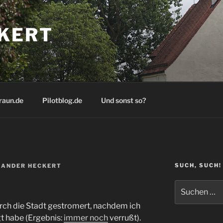
KERT
raun.de
Pilotblog.de
Und sonst so?
SUCH, SUCH!
ANDER HECKERT
Suchen
nach:
ch die Stadt gestromert, nachdem ich
t habe (Ergebnis:
immer noch
verrußt).