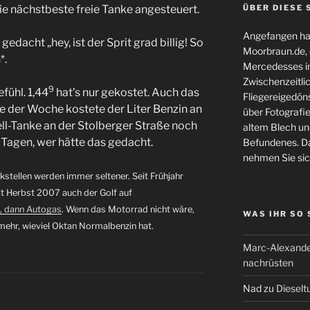
die nächstbeste freie Tanke angesteuert.
ÜBER DIESE 
Angefangen hat
edacht „hey, ist der Sprit grad billig! So
Moorbraun.de, d
*.
Mercedesses in
Zwischenzeitli
9
fühl. 1,44
hat’s nur gekostet. Auch das
Fliegereigedöns
te der Woche kostete der Liter Benzin an
über Fotografie
ll-Tanke an der Stolberger Straße noch
altem Blech und
ei Tagen, wer hätte das gedacht.
Befundenes. Da
nehmen Sie sic
kstellen werden immer seltener. Seit Frühjahr
it Herbst 2007 auch der Golf auf
, dann Autogas
. Wenn das Motorrad nicht wäre,
WAS IHR SO
mehr, wieviel Oktan Normalbenzin hat.
Marc-Alexande
nachrüsten
Nad
zu
Dieselt