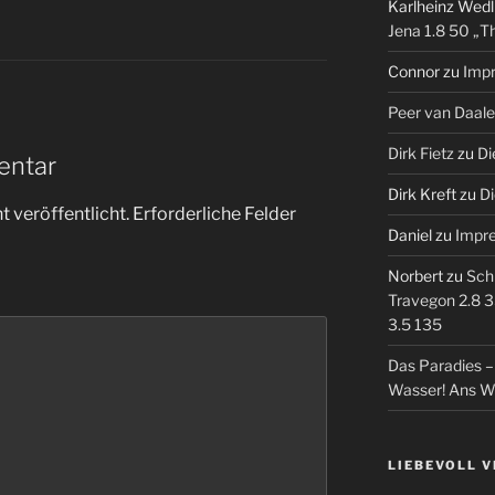
Karlheinz Wedl
Jena 1.8 50 „T
Connor
zu
Imp
Peer van Daal
Dirk Fietz
zu
Di
entar
Dirk Kreft
zu
Di
 veröffentlicht.
Erforderliche Felder
Daniel
zu
Impr
Norbert
zu
Sch
Travegon 2.8 3
3.5 135
Das Paradies 
Wasser! Ans W
LIEBEVOLL 