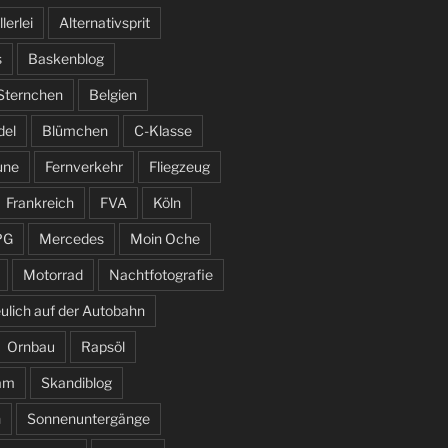
llerlei
Alternativsprit
s
Baskenblog
 Sternchen
Belgien
del
Blümchen
C-Klasse
une
Fernverkehr
Fliegzeug
Frankreich
FVA
Köln
PG
Mercedes
Moin Oche
Motorrad
Nachtfotografie
ulich auf der Autobahn
Ornbau
Rapsöl
am
Skandiblog
n
Sonnenuntergänge