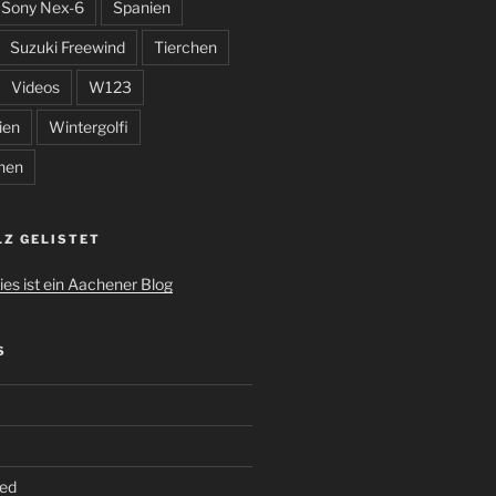
Sony Nex-6
Spanien
Suzuki Freewind
Tierchen
Videos
W123
ien
Wintergolfi
hen
LZ GELISTET
S
ed