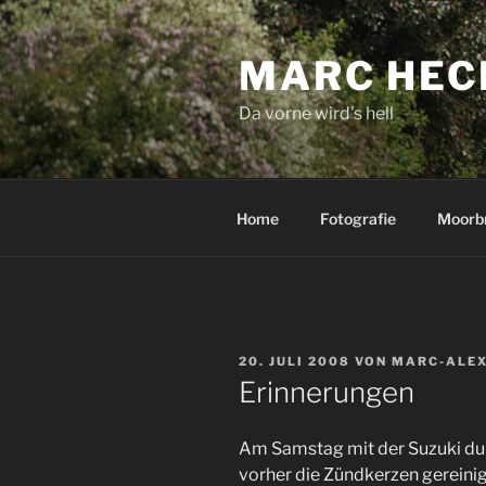
Zum
Inhalt
MARC HEC
springen
Da vorne wird's hell
Home
Fotografie
Moorb
VERÖFFENTLICHT
20. JULI 2008
VON
MARC-ALEX
AM
Erinnerungen
Am Samstag mit der Suzuki dur
vorher die Zündkerzen gereinig