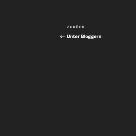
Beitragsnavigation
Vorheriger
ZURÜCK
Beitrag
Unter Bloggern