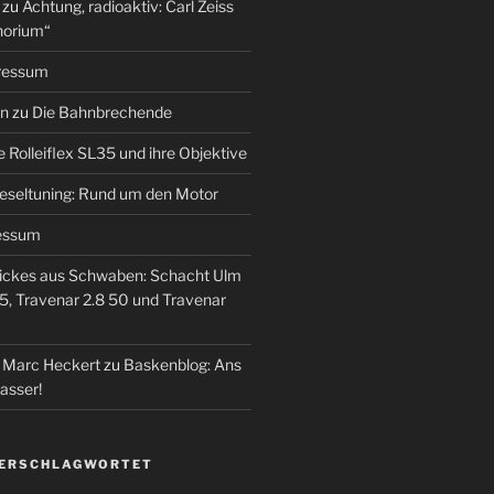
zu
Achtung, radioaktiv: Carl Zeiss
horium“
ressum
en
zu
Die Bahnbrechende
e Rolleiflex SL35 und ihre Objektive
eseltuning: Rund um den Motor
essum
ickes aus Schwaben: Schacht Ulm
5, Travenar 2.8 50 und Travenar
– Marc Heckert
zu
Baskenblog: Ans
asser!
VERSCHLAGWORTET