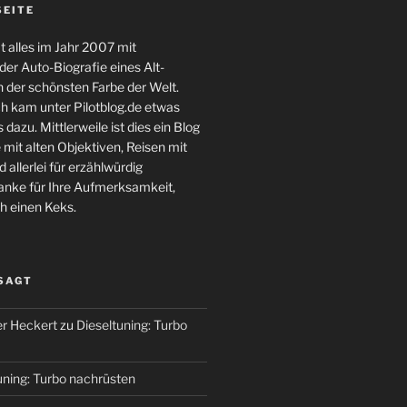
SEITE
 alles im Jahr 2007 mit
er Auto-Biografie eines Alt-
 der schönsten Farbe der Welt.
ch kam unter Pilotblog.de etwas
 dazu. Mittlerweile ist dies ein Blog
 mit alten Objektiven, Reisen mit
 allerlei für erzählwürdig
nke für Ihre Aufmerksamkeit,
h einen Keks.
 SAGT
r Heckert
zu
Dieseltuning: Turbo
uning: Turbo nachrüsten