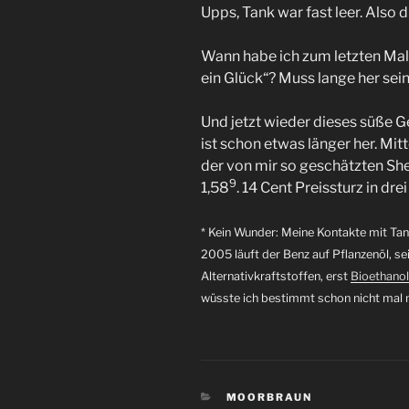
Upps, Tank war fast leer. Also 
Wann habe ich zum letzten Mal g
ein Glück“? Muss lange her sein
Und jetzt wieder dieses süße Ge
ist schon etwas länger her. Mit
der von mir so geschätzten She
9
1,58
. 14 Cent Preissturz in dr
* Kein Wunder: Meine Kontakte mit Tan
2005 läuft der Benz auf Pflanzenöl, se
Alternativkraftstoffen, erst
Bioethanol
wüsste ich bestimmt schon nicht mal 
KATEGORIEN
MOORBRAUN