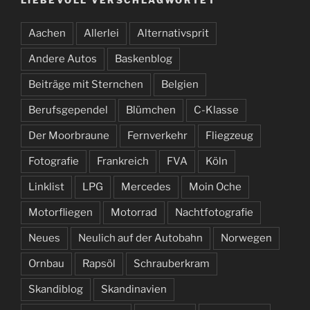
Aachen
Allerlei
Alternativsprit
Andere Autos
Baskenblog
Beiträge mit Sternchen
Belgien
Berufsgependel
Blümchen
C-Klasse
Der Moorbraune
Fernverkehr
Fliegzeug
Fotografie
Frankreich
FVA
Köln
Linklist
LPG
Mercedes
Moin Oche
Motorfliegen
Motorrad
Nachtfotografie
Neues
Neulich auf der Autobahn
Norwegen
Ornbau
Rapsöl
Schrauberkram
Skandiblog
Skandinavien