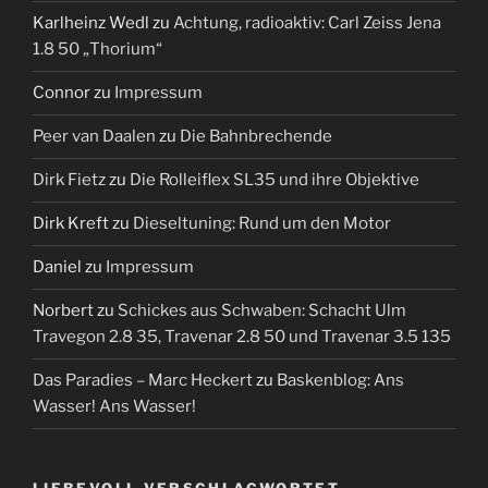
Karlheinz Wedl
zu
Achtung, radioaktiv: Carl Zeiss Jena
1.8 50 „Thorium“
Connor
zu
Impressum
Peer van Daalen
zu
Die Bahnbrechende
Dirk Fietz
zu
Die Rolleiflex SL35 und ihre Objektive
Dirk Kreft
zu
Dieseltuning: Rund um den Motor
Daniel
zu
Impressum
Norbert
zu
Schickes aus Schwaben: Schacht Ulm
Travegon 2.8 35, Travenar 2.8 50 und Travenar 3.5 135
Das Paradies – Marc Heckert
zu
Baskenblog: Ans
Wasser! Ans Wasser!
LIEBEVOLL VERSCHLAGWORTET