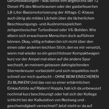
Gefühlswallungen – was bleibt ihm angesichts der 72
Diesel-PS des Moorbraunen oder der gasbefeuerten
1,8-Liter-Basismotorisierung der Alltags-C-Klasse
auch übrig als mildes Lächeln über die lächerlichen
Beschleunigungs- und Ausbremsspielchen
zeitgenössischer Turbodiesel oder V6-Boliden. Wie
albern sich erwachsene Menschen doch aufführen
können. Okay, völlig erhaben bin ich nicht über den
einen oder anderen leichten Stich, den es mir versetzt,
wenn mal wieder so ein gesichtsloser Kompaktwagen
kurz vor der Ampel mal eben auf die andere Spur
wechselt, an meinem gelassen dahingleitenden
Sternenkreuzer vorbeizieht und sich respektlos noch
schnell vor mich quetscht – OHNE BEIM EINSCHEREN
ZU BLINKEN! Und das von so einer erbärmlichen
Einkaufstüte auf Rädern! Hoppla, hab ich da unbewusst
nochmal kurz beschleunigt oder hat sich der Kollege
schlicht bei der Kalkulation von Restweg und -
geschwindigkeit verrechnet? Jetzt steht er da auf