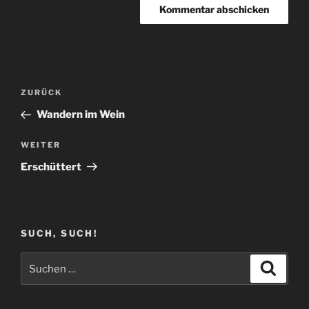
Beitragsnavigation
Vorheriger
ZURÜCK
Beitrag
Wandern im Wein
Nächster
WEITER
Beitrag
Erschüttert
SUCH, SUCH!
Suchen
Suche
nach: