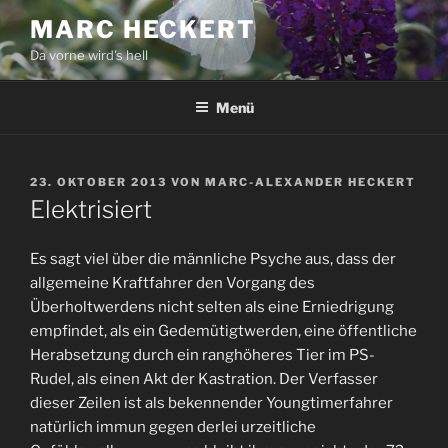
Zum
MARC HECKERT
Inhalt
Da vorne wird's hell
springen
Menü
VERÖFFENTLICHT
23. OKTOBER 2013
VON
MARC-ALEXANDER HECKERT
AM
Elektrisiert
Es sagt viel über die männliche Psyche aus, dass der
allgemeine Kraftfahrer den Vorgang des
Überholtwerdens nicht selten als eine Erniedrigung
empfindet, als ein Gedemütigtwerden, eine öffentliche
Herabsetzung durch ein ranghöheres Tier im PS-
Rudel, als einen Akt der Kastration. Der Verfasser
dieser Zeilen ist als bekennender Youngtimerfahrer
natürlich immun gegen derlei urzeitliche