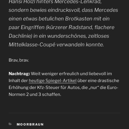
Hansi Hölzl hinters Mercedes-Lenkrad,
sondern bewies eindrucksvoll, dass Mercedes
einen etwas betulichen Brotkasten mit ein
paar Eingriffen (kürzerer Radstand, flachere
Dachlinie) in ein wunderschönes, zeitloses
Mittelklasse-Coupé verwandeln konnte.
Brav, brav.
Nachtrag:
Weit weniger erfreulich und liebevoll im
Inhalt der
heutige Spiegel-Artikel
über eine drastische
Erhöhung der Kfz-Steuer für Autos, die „nur“ die Euro-
Normen 2 und 3 schaffen.
KATEGORIEN
MOORBRAUN