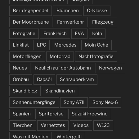
Berufsgependel
Blümchen
C-Klasse
Der Moorbraune
Fernverkehr
Fliegzeug
Fotografie
Frankreich
FVA
Köln
Linklist
LPG
Mercedes
Moin Oche
Motorfliegen
Motorrad
Nachtfotografie
Neues
Neulich auf der Autobahn
Norwegen
Ornbau
Rapsöl
Schrauberkram
Skandiblog
Skandinavien
Sonnenuntergänge
Sony A7II
Sony Nex-6
Spanien
Spritpreise
Suzuki Freewind
Tierchen
Vernetztes
Videos
W123
Was mit Medien
Wintergolfi