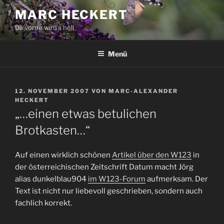
Zum
MARC HECKERT
Inhalt
Da vorne wird's hell
springen
Menü
VERÖFFENTLICHT
12. NOVEMBER 2007
VON
MARC-ALEXANDER
AM
HECKERT
„…einen etwas betulichen
Brotkasten…“
Auf einen wirklich schönen
Artikel über den W123
in
der österreichischen Zeitschrift Datum macht Jörg
alias dunkelblau904
im W123-Forum
aufmerksam. Der
Text ist nicht nur liebevoll geschrieben, sondern auch
fachlich korrekt.