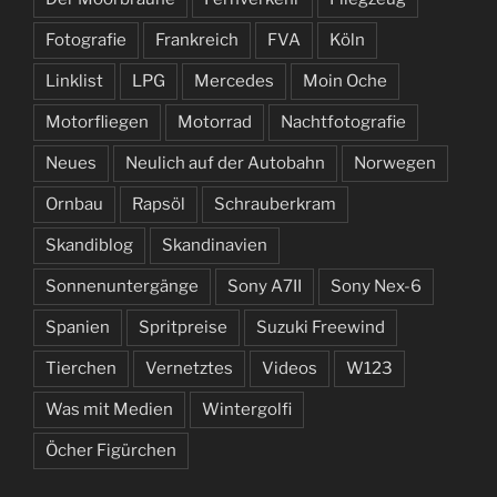
Fotografie
Frankreich
FVA
Köln
Linklist
LPG
Mercedes
Moin Oche
Motorfliegen
Motorrad
Nachtfotografie
Neues
Neulich auf der Autobahn
Norwegen
Ornbau
Rapsöl
Schrauberkram
Skandiblog
Skandinavien
Sonnenuntergänge
Sony A7II
Sony Nex-6
Spanien
Spritpreise
Suzuki Freewind
Tierchen
Vernetztes
Videos
W123
Was mit Medien
Wintergolfi
Öcher Figürchen