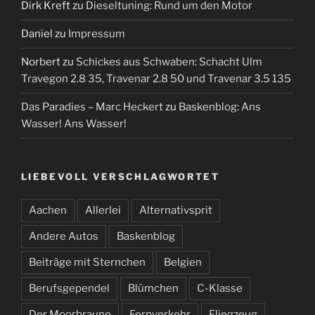
Dirk Kreft
zu
Dieseltuning: Rund um den Motor
Daniel
zu
Impressum
Norbert
zu
Schickes aus Schwaben: Schacht Ulm
Travegon 2.8 35, Travenar 2.8 50 und Travenar 3.5 135
Das Paradies – Marc Heckert
zu
Baskenblog: Ans
Wasser! Ans Wasser!
LIEBEVOLL VERSCHLAGWORTET
Aachen
Allerlei
Alternativsprit
Andere Autos
Baskenblog
Beiträge mit Sternchen
Belgien
Berufsgependel
Blümchen
C-Klasse
Der Moorbraune
Fernverkehr
Fliegzeug