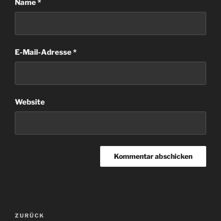
Name
*
E-Mail-Adresse
*
Website
Beitragsnavigation
Vorheriger
ZURÜCK