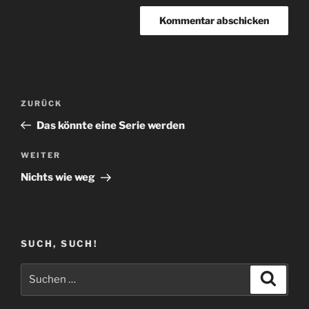
Beitragsnavigation
Vorheriger
ZURÜCK
Beitrag
Das könnte eine Serie werden
Nächster
WEITER
Beitrag
Nichts wie weg
SUCH, SUCH!
Suchen
Suche
nach: