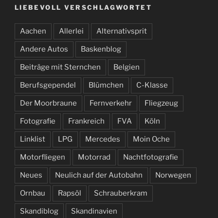
LIEBEVOLL VERSCHLAGWORTET
Aachen
Allerlei
Alternativsprit
Andere Autos
Baskenblog
Beiträge mit Sternchen
Belgien
Berufsgependel
Blümchen
C-Klasse
Der Moorbraune
Fernverkehr
Fliegzeug
Fotografie
Frankreich
FVA
Köln
Linklist
LPG
Mercedes
Moin Oche
Motorfliegen
Motorrad
Nachtfotografie
Neues
Neulich auf der Autobahn
Norwegen
Ornbau
Rapsöl
Schrauberkram
Skandiblog
Skandinavien