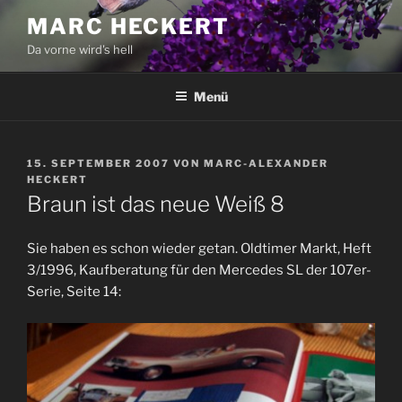
Zum
MARC HECKERT
Inhalt
Da vorne wird's hell
springen
Menü
VERÖFFENTLICHT
15. SEPTEMBER 2007
VON
MARC-ALEXANDER
AM
HECKERT
Braun ist das neue Weiß 8
Sie haben es schon wieder getan. Oldtimer Markt, Heft
3/1996, Kaufberatung für den Mercedes SL der 107er-
Serie, Seite 14: