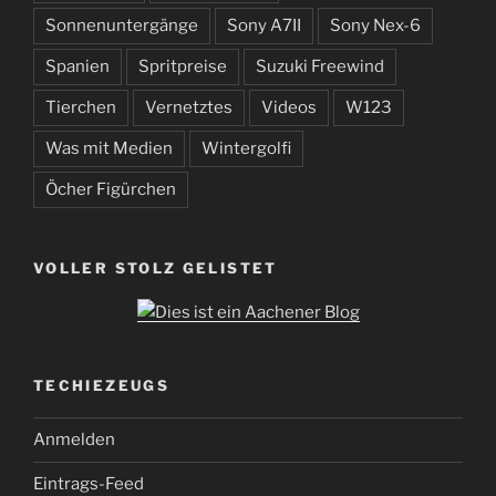
Sonnenuntergänge
Sony A7II
Sony Nex-6
Spanien
Spritpreise
Suzuki Freewind
Tierchen
Vernetztes
Videos
W123
Was mit Medien
Wintergolfi
Öcher Figürchen
VOLLER STOLZ GELISTET
TECHIEZEUGS
Anmelden
Eintrags-Feed