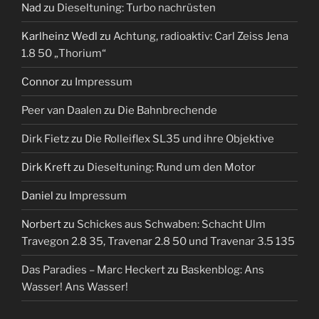
Nad
zu
Dieseltuning: Turbo nachrüsten
Karlheinz Wedl
zu
Achtung, radioaktiv: Carl Zeiss Jena
1.8 50 „Thorium“
Connor
zu
Impressum
Peer van Daalen
zu
Die Bahnbrechende
Dirk Fietz
zu
Die Rolleiflex SL35 und ihre Objektive
Dirk Kreft
zu
Dieseltuning: Rund um den Motor
Daniel
zu
Impressum
Norbert
zu
Schickes aus Schwaben: Schacht Ulm
Travegon 2.8 35, Travenar 2.8 50 und Travenar 3.5 135
Das Paradies – Marc Heckert
zu
Baskenblog: Ans
Wasser! Ans Wasser!