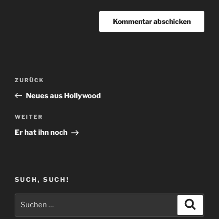
Beitragsnavigation
Vorheriger
ZURÜCK
Beitrag
Neues aus Hollywood
Nächster
WEITER
Beitrag
Er hat ihn noch
SUCH, SUCH!
Suchen
Suche
nach: