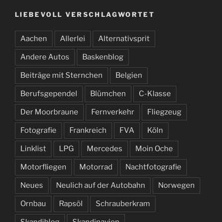
LIEBEVOLL VERSCHLAGWORTET
Aachen
Allerlei
Alternativsprit
Andere Autos
Baskenblog
Beiträge mit Sternchen
Belgien
Berufsgependel
Blümchen
C-Klasse
Der Moorbraune
Fernverkehr
Fliegzeug
Fotografie
Frankreich
FVA
Köln
Linklist
LPG
Mercedes
Moin Oche
Motorfliegen
Motorrad
Nachtfotografie
Neues
Neulich auf der Autobahn
Norwegen
Ornbau
Rapsöl
Schrauberkram
Skandiblog
Skandinavien