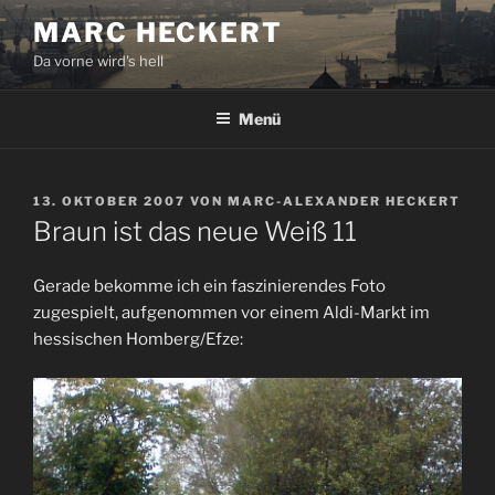
Zum
MARC HECKERT
Inhalt
Da vorne wird's hell
springen
Menü
VERÖFFENTLICHT
13. OKTOBER 2007
VON
MARC-ALEXANDER HECKERT
AM
Braun ist das neue Weiß 11
Gerade bekomme ich ein faszinierendes Foto
zugespielt, aufgenommen vor einem Aldi-Markt im
hessischen Homberg/Efze: