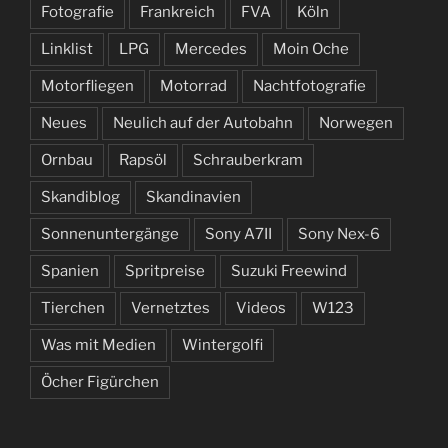
Fotografie
Frankreich
FVA
Köln
Linklist
LPG
Mercedes
Moin Oche
Motorfliegen
Motorrad
Nachtfotografie
Neues
Neulich auf der Autobahn
Norwegen
Ornbau
Rapsöl
Schrauberkram
Skandiblog
Skandinavien
Sonnenuntergänge
Sony A7II
Sony Nex-6
Spanien
Spritpreise
Suzuki Freewind
Tierchen
Vernetztes
Videos
W123
Was mit Medien
Wintergolfi
Öcher Figürchen