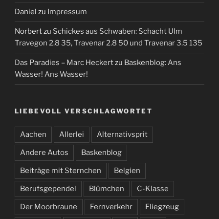
Daniel
zu
Impressum
Norbert
zu
Schickes aus Schwaben: Schacht Ulm
Travegon 2.8 35, Travenar 2.8 50 und Travenar 3.5 135
Das Paradies – Marc Heckert
zu
Baskenblog: Ans
Wasser! Ans Wasser!
LIEBEVOLL VERSCHLAGWORTET
Aachen
Allerlei
Alternativsprit
Andere Autos
Baskenblog
Beiträge mit Sternchen
Belgien
Berufsgependel
Blümchen
C-Klasse
Der Moorbraune
Fernverkehr
Fliegzeug