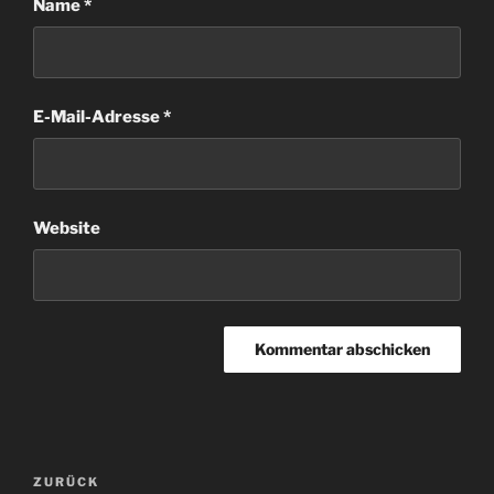
Name
*
E-Mail-Adresse
*
Website
Beitragsnavigation
Vorheriger
ZURÜCK