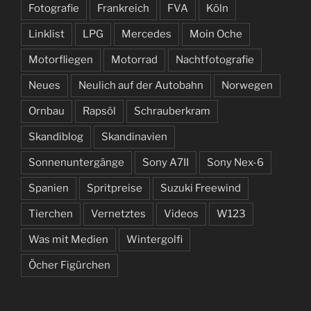
Fotografie
Frankreich
FVA
Köln
Linklist
LPG
Mercedes
Moin Oche
Motorfliegen
Motorrad
Nachtfotografie
Neues
Neulich auf der Autobahn
Norwegen
Ornbau
Rapsöl
Schrauberkram
Skandiblog
Skandinavien
Sonnenuntergänge
Sony A7II
Sony Nex-6
Spanien
Spritpreise
Suzuki Freewind
Tierchen
Vernetztes
Videos
W123
Was mit Medien
Wintergolfi
Öcher Figürchen