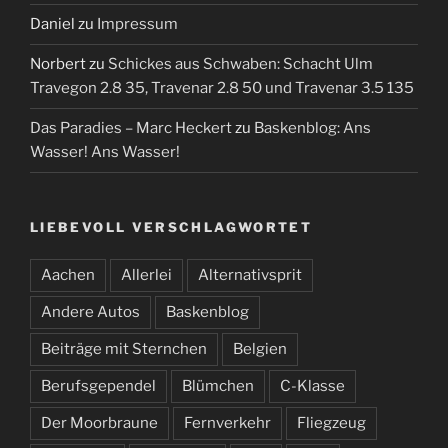
Daniel
zu
Impressum
Norbert
zu
Schickes aus Schwaben: Schacht Ulm
Travegon 2.8 35, Travenar 2.8 50 und Travenar 3.5 135
Das Paradies – Marc Heckert
zu
Baskenblog: Ans
Wasser! Ans Wasser!
LIEBEVOLL VERSCHLAGWORTET
Aachen
Allerlei
Alternativsprit
Andere Autos
Baskenblog
Beiträge mit Sternchen
Belgien
Berufsgependel
Blümchen
C-Klasse
Der Moorbraune
Fernverkehr
Fliegzeug