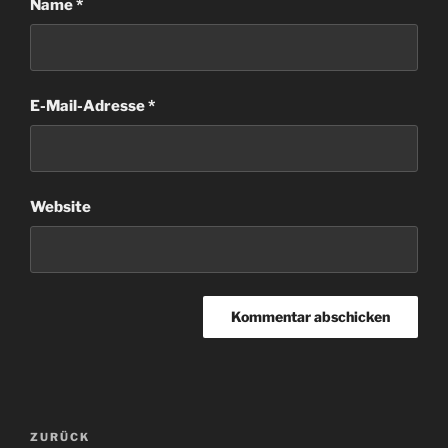
Name
*
E-Mail-Adresse
*
Website
Beitragsnavigation
Vorheriger
ZURÜCK