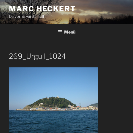
Zum
MARC HECKERT
Inhalt
Da vorne wird's hell
springen
Menü
269_Urgull_1024