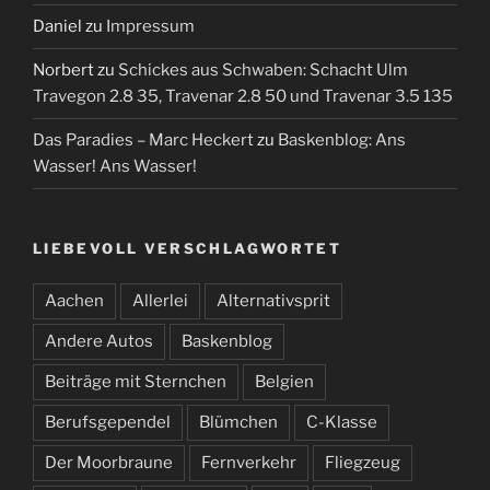
Daniel
zu
Impressum
Norbert
zu
Schickes aus Schwaben: Schacht Ulm
Travegon 2.8 35, Travenar 2.8 50 und Travenar 3.5 135
Das Paradies – Marc Heckert
zu
Baskenblog: Ans
Wasser! Ans Wasser!
LIEBEVOLL VERSCHLAGWORTET
Aachen
Allerlei
Alternativsprit
Andere Autos
Baskenblog
Beiträge mit Sternchen
Belgien
Berufsgependel
Blümchen
C-Klasse
Der Moorbraune
Fernverkehr
Fliegzeug