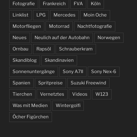
Fotografie
Frankreich
FVA
Köln
Linklist
LPG
Mercedes
Moin Oche
Motorfliegen
Motorrad
Nachtfotografie
Neues
Neulich auf der Autobahn
Norwegen
Ornbau
Rapsöl
Schrauberkram
Skandiblog
Skandinavien
Sonnenuntergänge
Sony A7II
Sony Nex-6
Spanien
Spritpreise
Suzuki Freewind
Tierchen
Vernetztes
Videos
W123
Was mit Medien
Wintergolfi
Öcher Figürchen