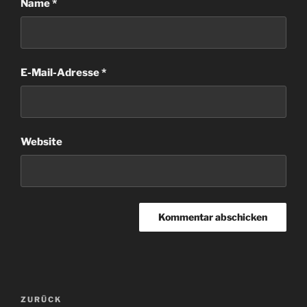
Name
*
E-Mail-Adresse
*
Website
Beitragsnavigation
Vorheriger
ZURÜCK