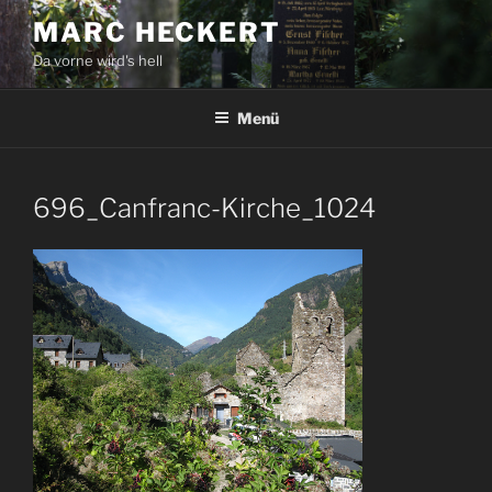
Zum
MARC HECKERT
Inhalt
Da vorne wird's hell
springen
Menü
696_Canfranc-Kirche_1024