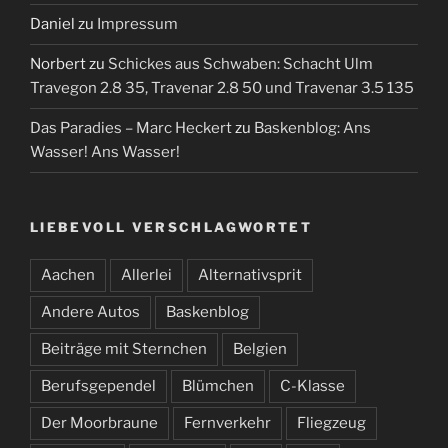
Daniel
zu
Impressum
Norbert
zu
Schickes aus Schwaben: Schacht Ulm
Travegon 2.8 35, Travenar 2.8 50 und Travenar 3.5 135
Das Paradies – Marc Heckert
zu
Baskenblog: Ans
Wasser! Ans Wasser!
LIEBEVOLL VERSCHLAGWORTET
Aachen
Allerlei
Alternativsprit
Andere Autos
Baskenblog
Beiträge mit Sternchen
Belgien
Berufsgependel
Blümchen
C-Klasse
Der Moorbraune
Fernverkehr
Fliegzeug