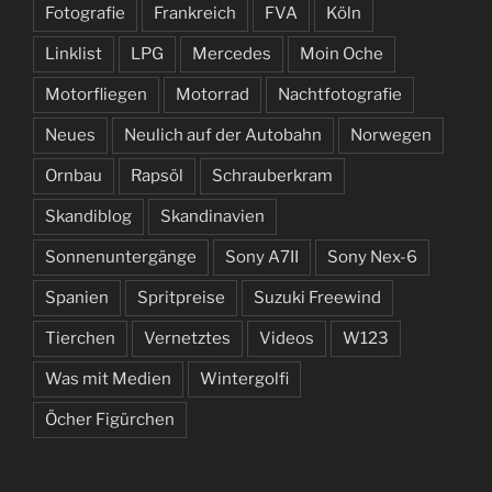
Fotografie
Frankreich
FVA
Köln
Linklist
LPG
Mercedes
Moin Oche
Motorfliegen
Motorrad
Nachtfotografie
Neues
Neulich auf der Autobahn
Norwegen
Ornbau
Rapsöl
Schrauberkram
Skandiblog
Skandinavien
Sonnenuntergänge
Sony A7II
Sony Nex-6
Spanien
Spritpreise
Suzuki Freewind
Tierchen
Vernetztes
Videos
W123
Was mit Medien
Wintergolfi
Öcher Figürchen