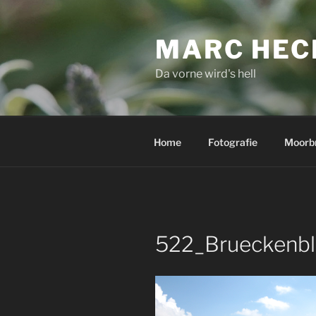
Zum
Inhalt
MARC HEC
springen
Da vorne wird's hell
Home
Fotografie
Moorb
522_Brueckenbl