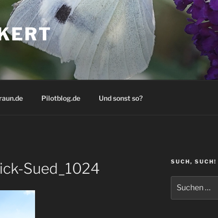
KERT
raun.de
Pilotblog.de
Und sonst so?
SUCH, SUCH!
ick-Sued_1024
Suchen
nach: