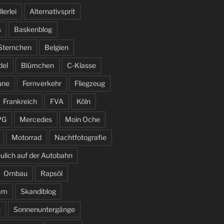
llerlei
Alternativsprit
s
Baskenblog
 Sternchen
Belgien
del
Blümchen
C-Klasse
une
Fernverkehr
Fliegzeug
Frankreich
FVA
Köln
PG
Mercedes
Moin Oche
Motorrad
Nachtfotografie
ulich auf der Autobahn
Ornbau
Rapsöl
am
Skandiblog
n
Sonnenuntergänge