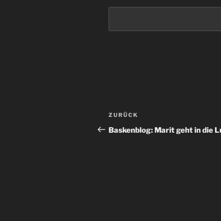
Beitragsnavigation
Vorheriger
ZURÜCK
Beitrag
Baskenblog: Marit geht in die L