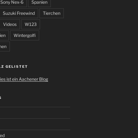
Sony Nex-6
Spanien
Suzuki Freewind
Tierchen
Videos
W123
ien
Wintergolfi
hen
LZ GELISTET
S
ed