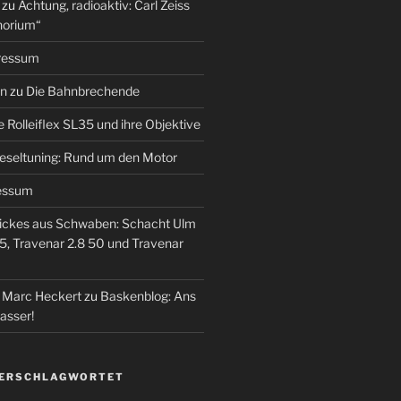
zu
Achtung, radioaktiv: Carl Zeiss
horium“
ressum
en
zu
Die Bahnbrechende
e Rolleiflex SL35 und ihre Objektive
eseltuning: Rund um den Motor
essum
ickes aus Schwaben: Schacht Ulm
5, Travenar 2.8 50 und Travenar
– Marc Heckert
zu
Baskenblog: Ans
asser!
VERSCHLAGWORTET