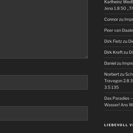
Karlheinz Wedl
Jena 1.8 50 „T
Connor
zu
Imp
Peer van Daal
Dirk Fietz
zu
Di
Dirk Kreft
zu
Di
Daniel
zu
Impr
Norbert
zu
Sch
Travegon 2.8 3
3.5 135
Das Paradies 
Wasser! Ans W
LIEBEVOLL 