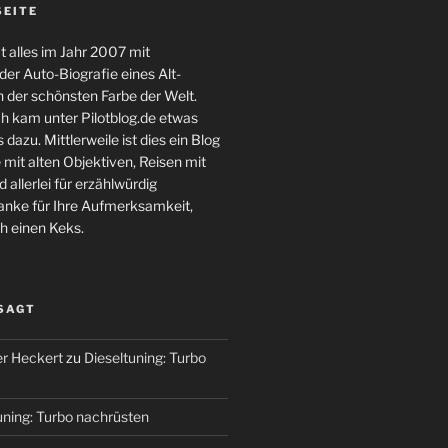
SEITE
 alles im Jahr 2007 mit
er Auto-Biografie eines Alt-
 der schönsten Farbe der Welt.
ch kam unter Pilotblog.de etwas
 dazu. Mittlerweile ist dies ein Blog
 mit alten Objektiven, Reisen mit
 allerlei für erzählwürdig
nke für Ihre Aufmerksamkeit,
h einen Keks.
 SAGT
r Heckert
zu
Dieseltuning: Turbo
uning: Turbo nachrüsten