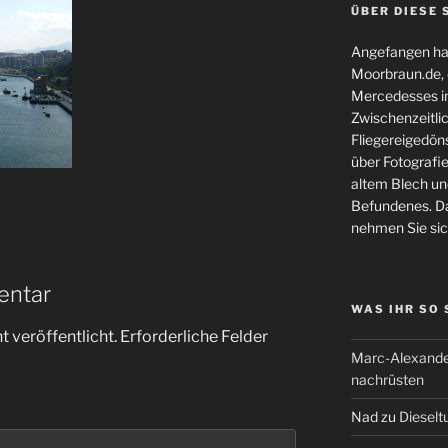
ÜBER DIESE 
Angefangen hat
Moorbraun.de, d
Mercedesses in
Zwischenzeitli
Fliegereigedöns
über Fotografie
altem Blech und
Befundenes. Da
nehmen Sie sic
entar
WAS IHR SO
 veröffentlicht.
Erforderliche Felder
Marc-Alexande
nachrüsten
Nad
zu
Dieselt