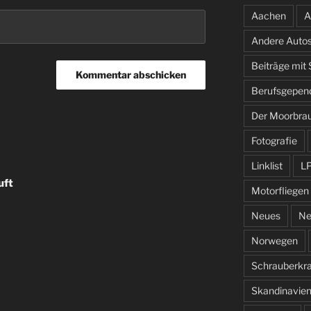
Aachen
A
Andere Auto
Beiträge mit
Berufsgepen
Der Moorbra
Fotografie
Linklist
L
uft
Motorfliegen
Neues
Ne
Norwegen
Schrauberkr
Skandinavie