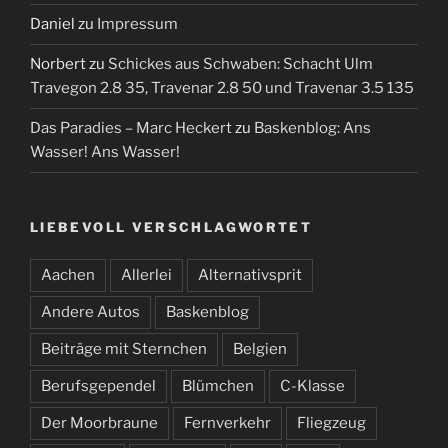
Daniel
zu
Impressum
Norbert
zu
Schickes aus Schwaben: Schacht Ulm
Travegon 2.8 35, Travenar 2.8 50 und Travenar 3.5 135
Das Paradies – Marc Heckert
zu
Baskenblog: Ans
Wasser! Ans Wasser!
LIEBEVOLL VERSCHLAGWORTET
Aachen
Allerlei
Alternativsprit
Andere Autos
Baskenblog
Beiträge mit Sternchen
Belgien
Berufsgependel
Blümchen
C-Klasse
Der Moorbraune
Fernverkehr
Fliegzeug