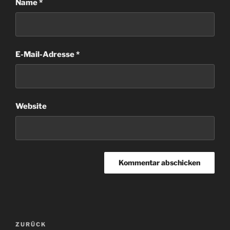
Name
*
E-Mail-Adresse
*
Website
Beitragsnavigation
Vorheriger
ZURÜCK