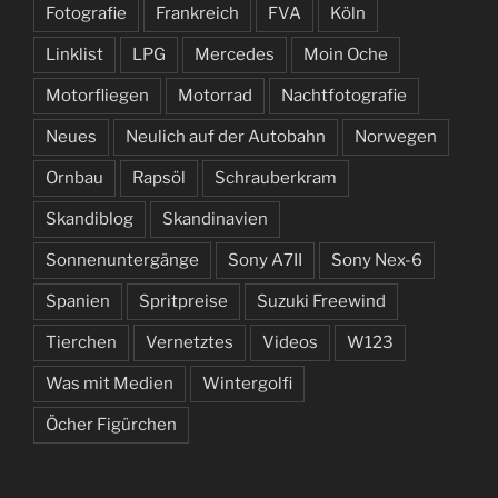
Fotografie
Frankreich
FVA
Köln
Linklist
LPG
Mercedes
Moin Oche
Motorfliegen
Motorrad
Nachtfotografie
Neues
Neulich auf der Autobahn
Norwegen
Ornbau
Rapsöl
Schrauberkram
Skandiblog
Skandinavien
Sonnenuntergänge
Sony A7II
Sony Nex-6
Spanien
Spritpreise
Suzuki Freewind
Tierchen
Vernetztes
Videos
W123
Was mit Medien
Wintergolfi
Öcher Figürchen