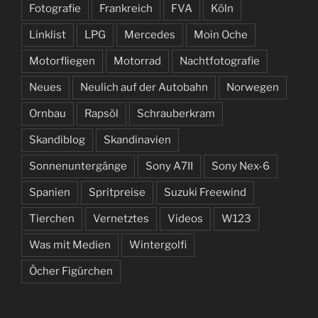
Fotografie
Frankreich
FVA
Köln
Linklist
LPG
Mercedes
Moin Oche
Motorfliegen
Motorrad
Nachtfotografie
Neues
Neulich auf der Autobahn
Norwegen
Ornbau
Rapsöl
Schrauberkram
Skandiblog
Skandinavien
Sonnenuntergänge
Sony A7II
Sony Nex-6
Spanien
Spritpreise
Suzuki Freewind
Tierchen
Vernetztes
Videos
W123
Was mit Medien
Wintergolfi
Öcher Figürchen