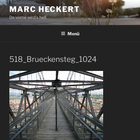
Zum
MARC HECKERT
Inhalt
Da vorne wird's hell
springen
Menü
518_Brueckensteg_1024