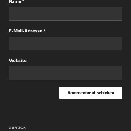
Name
*
E-Mail-Adresse
*
Website
Beitragsnavigation
Vorheriger
ZURÜCK