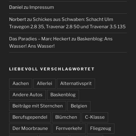
Daniel
zu
Impressum
Norbert
zu
Schickes aus Schwaben: Schacht Ulm
Travegon 2.8 35, Travenar 2.8 50 und Travenar 3.5 135
Das Paradies – Marc Heckert
zu
Baskenblog: Ans
Wasser! Ans Wasser!
LIEBEVOLL VERSCHLAGWORTET
Aachen
Allerlei
Alternativsprit
Andere Autos
Baskenblog
Beiträge mit Sternchen
Belgien
Berufsgependel
Blümchen
C-Klasse
Der Moorbraune
Fernverkehr
Fliegzeug