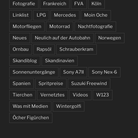
Fotografie
Frankreich
FVA
Köln
Linklist
LPG
Mercedes
Moin Oche
Motorfliegen
Motorrad
Nachtfotografie
Neues
Neulich auf der Autobahn
Norwegen
Ornbau
Rapsöl
Schrauberkram
Skandiblog
Skandinavien
Sonnenuntergänge
Sony A7II
Sony Nex-6
Spanien
Spritpreise
Suzuki Freewind
Tierchen
Vernetztes
Videos
W123
Was mit Medien
Wintergolfi
Öcher Figürchen