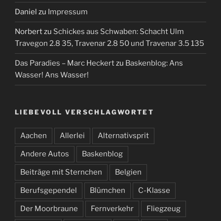
Daniel
zu
Impressum
Norbert
zu
Schickes aus Schwaben: Schacht Ulm
Travegon 2.8 35, Travenar 2.8 50 und Travenar 3.5 135
Das Paradies – Marc Heckert
zu
Baskenblog: Ans
Wasser! Ans Wasser!
LIEBEVOLL VERSCHLAGWORTET
Aachen
Allerlei
Alternativsprit
Andere Autos
Baskenblog
Beiträge mit Sternchen
Belgien
Berufsgependel
Blümchen
C-Klasse
Der Moorbraune
Fernverkehr
Fliegzeug