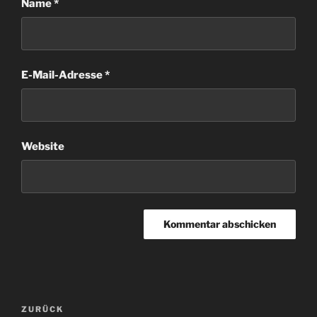
Name
*
E-Mail-Adresse
*
Website
Beitragsnavigation
Vorheriger
ZURÜCK