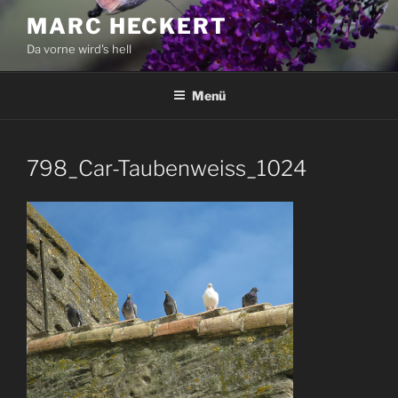
Zum
MARC HECKERT
Inhalt
Da vorne wird's hell
springen
Menü
798_Car-Taubenweiss_1024