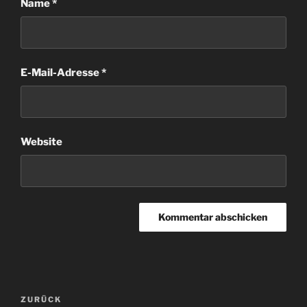
Name
*
E-Mail-Adresse
*
Website
Beitragsnavigation
Vorheriger
ZURÜCK