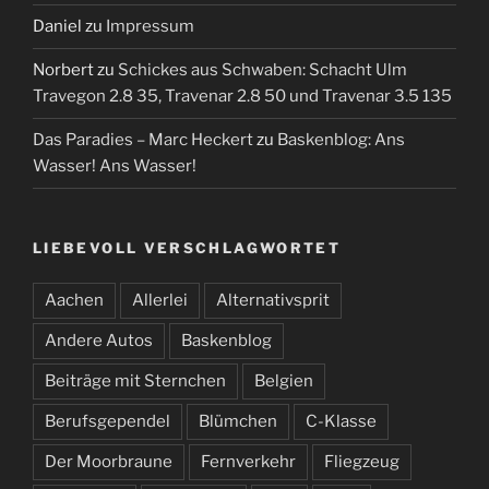
Daniel
zu
Impressum
Norbert
zu
Schickes aus Schwaben: Schacht Ulm
Travegon 2.8 35, Travenar 2.8 50 und Travenar 3.5 135
Das Paradies – Marc Heckert
zu
Baskenblog: Ans
Wasser! Ans Wasser!
LIEBEVOLL VERSCHLAGWORTET
Aachen
Allerlei
Alternativsprit
Andere Autos
Baskenblog
Beiträge mit Sternchen
Belgien
Berufsgependel
Blümchen
C-Klasse
Der Moorbraune
Fernverkehr
Fliegzeug