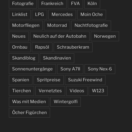
Fotografie
Frankreich
FVA
Köln
Linklist
LPG
Mercedes
Moin Oche
Motorfliegen
Motorrad
Nachtfotografie
Neues
Neulich auf der Autobahn
Norwegen
Ornbau
Rapsöl
Schrauberkram
Skandiblog
Skandinavien
Sonnenuntergänge
Sony A7II
Sony Nex-6
Spanien
Spritpreise
Suzuki Freewind
Tierchen
Vernetztes
Videos
W123
Was mit Medien
Wintergolfi
Öcher Figürchen