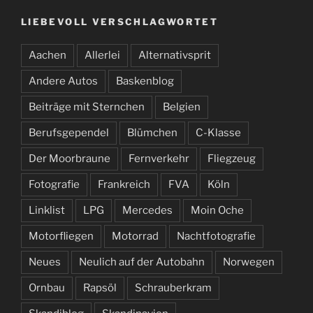
LIEBEVOLL VERSCHLAGWORTET
Aachen
Allerlei
Alternativsprit
Andere Autos
Baskenblog
Beiträge mit Sternchen
Belgien
Berufsgependel
Blümchen
C-Klasse
Der Moorbraune
Fernverkehr
Fliegzeug
Fotografie
Frankreich
FVA
Köln
Linklist
LPG
Mercedes
Moin Oche
Motorfliegen
Motorrad
Nachtfotografie
Neues
Neulich auf der Autobahn
Norwegen
Ornbau
Rapsöl
Schrauberkram