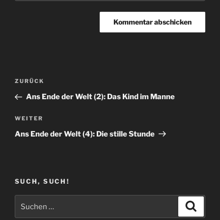
Beitragsnavigation
Vorheriger
ZURÜCK
Beitrag
Ans Ende der Welt (2): Das Kind im Manne
Nächster
WEITER
Beitrag
Ans Ende der Welt (4): Die stille Stunde
SUCH, SUCH!
Suchen
Suche
nach: