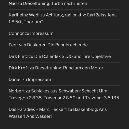
Nad
zu
Dieseltuning: Turbo nachrüsten
Karlheinz Wedl
zu
Achtung, radioaktiv: Carl Zeiss Jena
1.8 50 „Thorium“
Connor
zu
Impressum
Peer van Daalen
zu
Die Bahnbrechende
Dirk Fietz
zu
Die Rolleiflex SL35 und ihre Objektive
Dirk Kreft
zu
Dieseltuning: Rund um den Motor
Daniel
zu
Impressum
Norbert
zu
Schickes aus Schwaben: Schacht Ulm
Travegon 2.8 35, Travenar 2.8 50 und Travenar 3.5 135
Das Paradies – Marc Heckert
zu
Baskenblog: Ans
Wasser! Ans Wasser!