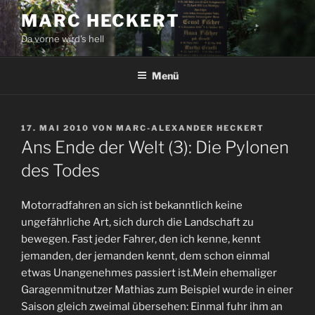
Zum
MARC HECKERT
Inhalt
Da vorne wird's hell
springen
Menü
VERÖFFENTLICHT
17. MAI 2010
VON
MARC-ALEXANDER HECKERT
AM
Ans Ende der Welt (3): Die Pylonen
des Todes
Motorradfahren an sich ist bekanntlich keine
ungefährliche Art, sich durch die Landschaft zu
bewegen. Fast jeder Fahrer, den ich kenne, kennt
jemanden, der jemanden kennt, dem schon einmal
etwas Unangenehmes passiert ist.Mein ehemaliger
Garagenmitnutzer Mathias zum Beispiel wurde in einer
Saison gleich zweimal übersehen: Einmal fuhr ihm an