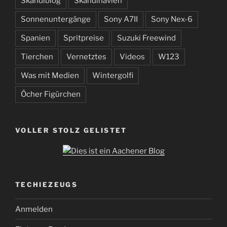
Skandiblog
Skandinavien
Sonnenuntergänge
Sony A7II
Sony Nex-6
Spanien
Spritpreise
Suzuki Freewind
Tierchen
Vernetztes
Videos
W123
Was mit Medien
Wintergolfi
Öcher Figürchen
VOLLER STOLZ GELISTET
TECHIEZEUGS
Anmelden