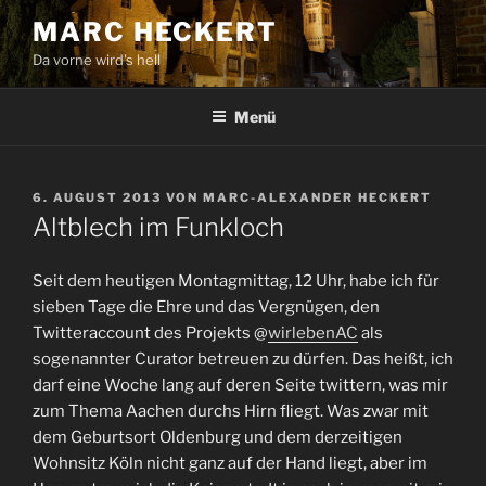
Zum
MARC HECKERT
Inhalt
Da vorne wird's hell
springen
Menü
VERÖFFENTLICHT
6. AUGUST 2013
VON
MARC-ALEXANDER HECKERT
AM
Altblech im Funkloch
Seit dem heutigen Montagmittag, 12 Uhr, habe ich für
sieben Tage die Ehre und das Vergnügen, den
Twitteraccount des Projekts @
wirlebenAC
als
sogenannter Curator betreuen zu dürfen. Das heißt, ich
darf eine Woche lang auf deren Seite twittern, was mir
zum Thema Aachen durchs Hirn fliegt. Was zwar mit
dem Geburtsort Oldenburg und dem derzeitigen
Wohnsitz Köln nicht ganz auf der Hand liegt, aber im