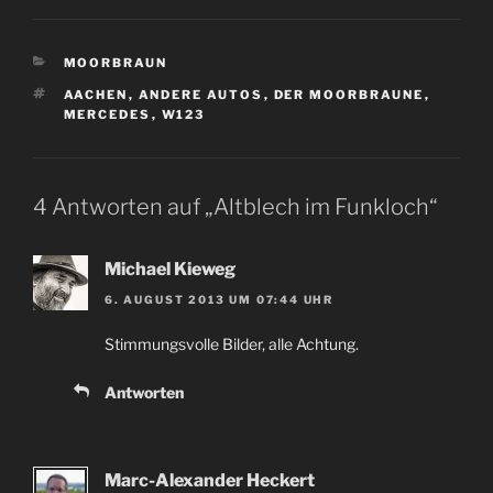
KATEGORIEN
MOORBRAUN
SCHLAGWÖRTER
AACHEN
,
ANDERE AUTOS
,
DER MOORBRAUNE
,
MERCEDES
,
W123
4 Antworten auf „Altblech im Funkloch“
Michael Kieweg
6. AUGUST 2013 UM 07:44 UHR
Stimmungsvolle Bilder, alle Achtung.
Antworten
Marc-Alexander Heckert