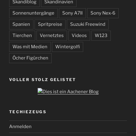
Skandiblog
Skandinavien
Sonnenuntergänge
Sony A7II
Sony Nex-6
Spanien
Spritpreise
Suzuki Freewind
Tierchen
Vernetztes
Videos
W123
Was mit Medien
Wintergolfi
Öcher Figürchen
VOLLER STOLZ GELISTET
TECHIEZEUGS
Anmelden