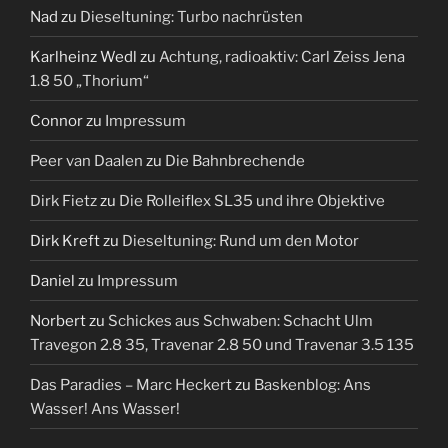
Nad
zu
Dieseltuning: Turbo nachrüsten
Karlheinz Wedl
zu
Achtung, radioaktiv: Carl Zeiss Jena
1.8 50 „Thorium“
Connor
zu
Impressum
Peer van Daalen
zu
Die Bahnbrechende
Dirk Fietz
zu
Die Rolleiflex SL35 und ihre Objektive
Dirk Kreft
zu
Dieseltuning: Rund um den Motor
Daniel
zu
Impressum
Norbert
zu
Schickes aus Schwaben: Schacht Ulm
Travegon 2.8 35, Travenar 2.8 50 und Travenar 3.5 135
Das Paradies – Marc Heckert
zu
Baskenblog: Ans
Wasser! Ans Wasser!