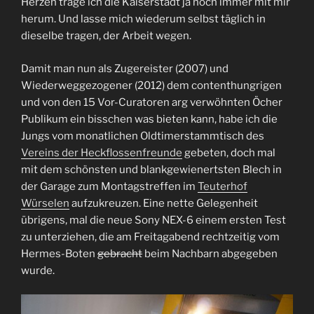
Herzen trage ich die Kaiserstadt ja noch immer mit mir
herum. Und lasse mich wiederum selbst täglich in
dieselbe tragen, der Arbeit wegen.
Damit man nun als Zugereister (2007) und
Wiederweggezogener (2012) dem contenthungrigen
und von den 15 Vor-Curatoren arg verwöhnten Öcher
Publikum ein bisschen was bieten kann, habe ich die
Jungs vom monatlichen Oldtimerstammtisch des
Vereins der Heckflossenfreunde
gebeten, doch mal
mit dem schönsten und blankgewienertsten Blech in
der Garage zum Montagstreffen im
Teuterhof
Würselen
aufzukreuzen. Eine nette Gelegenheit
übrigens, mal die neue Sony NEX-6 einem ersten Test
zu unterziehen, die am Freitagabend rechtzeitig vom
Hermes-Boten
gebracht
beim Nachbarn abgegeben
wurde.