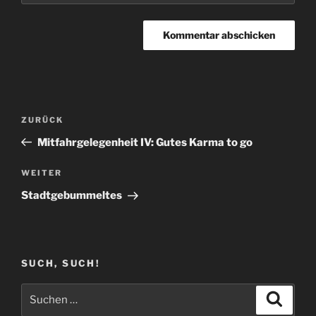
Beitragsnavigation
Vorheriger
ZURÜCK
Beitrag
Mitfahrgelegenheit IV: Gutes Karma to go
Nächster
WEITER
Beitrag
Stadtgebummeltes
SUCH, SUCH!
Suchen
Suche
nach: