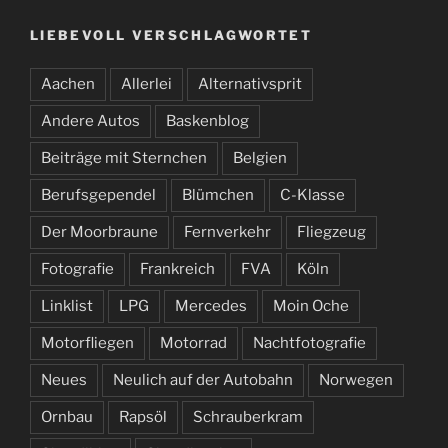
LIEBEVOLL VERSCHLAGWORTET
Aachen
Allerlei
Alternativsprit
Andere Autos
Baskenblog
Beiträge mit Sternchen
Belgien
Berufsgependel
Blümchen
C-Klasse
Der Moorbraune
Fernverkehr
Fliegzeug
Fotografie
Frankreich
FVA
Köln
Linklist
LPG
Mercedes
Moin Oche
Motorfliegen
Motorrad
Nachtfotografie
Neues
Neulich auf der Autobahn
Norwegen
Ornbau
Rapsöl
Schrauberkram