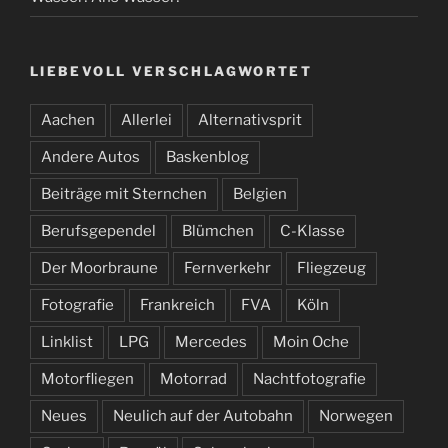
LIEBEVOLL VERSCHLAGWORTET
Aachen
Allerlei
Alternativsprit
Andere Autos
Baskenblog
Beiträge mit Sternchen
Belgien
Berufsgependel
Blümchen
C-Klasse
Der Moorbraune
Fernverkehr
Fliegzeug
Fotografie
Frankreich
FVA
Köln
Linklist
LPG
Mercedes
Moin Oche
Motorfliegen
Motorrad
Nachtfotografie
Neues
Neulich auf der Autobahn
Norwegen