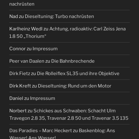
nachrüsten
Nad
zu
Dieseltuning: Turbo nachrüsten
Karlheinz Wedl
zu
Achtung, radioaktiv: Carl Zeiss Jena
1.8 50 „Thorium“
Connor
zu
Impressum
Peer van Daalen
zu
Die Bahnbrechende
Dirk Fietz
zu
Die Rolleiflex SL35 und ihre Objektive
Dirk Kreft
zu
Dieseltuning: Rund um den Motor
Daniel
zu
Impressum
Norbert
zu
Schickes aus Schwaben: Schacht Ulm
Travegon 2.8 35, Travenar 2.8 50 und Travenar 3.5 135
Das Paradies – Marc Heckert
zu
Baskenblog: Ans
Wasser! Ans Wasser!