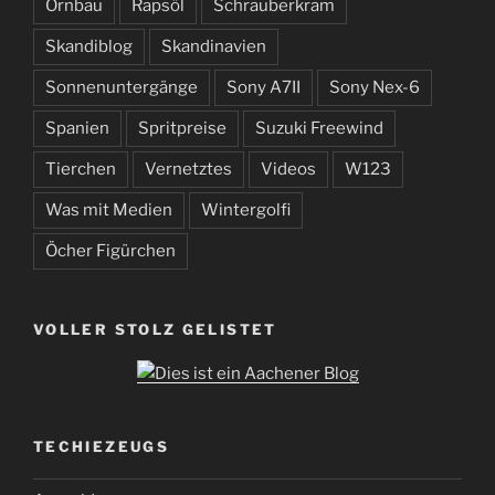
Ornbau
Rapsöl
Schrauberkram
Skandiblog
Skandinavien
Sonnenuntergänge
Sony A7II
Sony Nex-6
Spanien
Spritpreise
Suzuki Freewind
Tierchen
Vernetztes
Videos
W123
Was mit Medien
Wintergolfi
Öcher Figürchen
VOLLER STOLZ GELISTET
TECHIEZEUGS