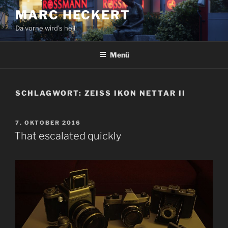
Zum
MARC HECKERT
Inhalt
Da vorne wird's hell
springen
Menü
SCHLAGWORT:
ZEISS IKON NETTAR II
VERÖFFENTLICHT
7. OKTOBER 2016
AM
That escalated quickly