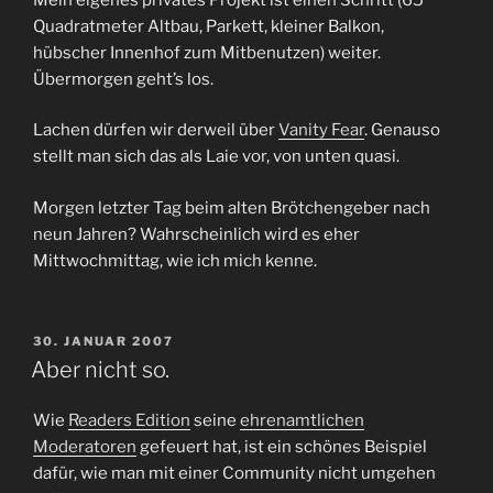
Quadratmeter Altbau, Parkett, kleiner Balkon,
hübscher Innenhof zum Mitbenutzen) weiter.
Übermorgen geht’s los.
Lachen dürfen wir derweil über
Vanity Fear
. Genauso
stellt man sich das als Laie vor, von unten quasi.
Morgen letzter Tag beim alten Brötchengeber nach
neun Jahren? Wahrscheinlich wird es eher
Mittwochmittag, wie ich mich kenne.
VERÖFFENTLICHT
30. JANUAR 2007
AM
Aber nicht so.
Wie
Readers Edition
seine
ehrenamtlichen
Moderatoren
gefeuert hat, ist ein schönes Beispiel
dafür, wie man mit einer Community nicht umgehen