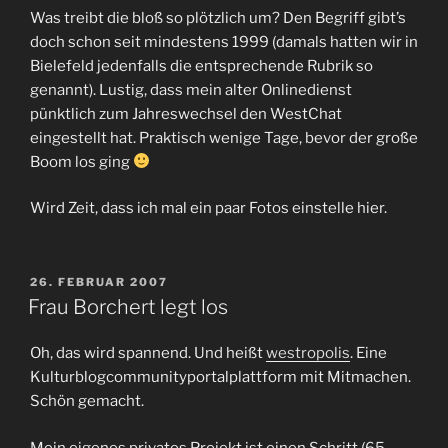
Was treibt die bloß so plötzlich um? Den Begriff gibt’s
doch schon seit mindestens 1999 (damals hatten wir in
Bielefeld jedenfalls die entsprechende Rubrik so
genannt). Lustig, dass mein alter Onlinedienst
pünktlich zum Jahreswechsel den WestChat
eingestellt hat. Praktisch wenige Tage, bevor der große
Boom los ging
Wird Zeit, dass ich mal ein paar Fotos einstelle hier.
VERÖFFENTLICHT
26. FEBRUAR 2007
AM
Frau Borchert legt los
Oh, das wird spannend. Und heißt
westropolis
. Eine
Kulturblogcommunityportalplattform mit Mitmachen.
Schön gemacht.
Mein eigenes privates Projekt ist einen Schritt (65