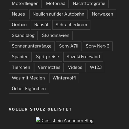
Motorfliegen
Motorrad
Nachtfotografie
Neues
Neulich auf der Autobahn
Norwegen
Ornbau
Rapsöl
Schrauberkram
Skandiblog
Skandinavien
Sonnenuntergänge
Sony A7II
Sony Nex-6
Spanien
Spritpreise
Suzuki Freewind
Tierchen
Vernetztes
Videos
W123
Was mit Medien
Wintergolfi
Öcher Figürchen
VOLLER STOLZ GELISTET