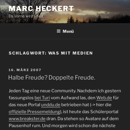
Zum
MARC HECKERT
Inhalt
Da vorne wird's hell
springen
Menü
SCHLAGWORT:
WAS MIT MEDIEN
VERÖFFENTLICHT
16. MÄRZ 2007
AM
Halbe Freude? Doppelte Freude.
Jeden Tag eine neue Community. Nachdem ich gestern
fassungslos
bei Turi
vom Aufwand las, den
Web.de
für
das neue Portal
unddu.de
betrieben hat (-> hier die
offizielle Pressemeldung
), ist heute das Schülerportal
www.breakster.de
dran. Da stehen so Avatare auf dem
Pausenhof rum. Und morgen wird schon die nächste