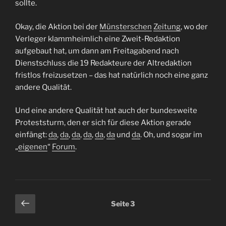
sollte.
Okay, die Aktion bei der
Münsterschen
Zeitung
, wo der
Verleger klammheimlich eine Zweit-Redaktion
aufgebaut hat, um dann am Freitagabend nach
Dienstschluss die 19 Redakteure der Altredaktion
fristlos freizusetzen – das hat natürlich noch eine ganz
andere Qualität.
Und eine andere Qualität hat auch der bundesweite
Proteststurm, den er sich für diese Aktion gerade
einfängt:
da
,
da
,
da
,
da
,
da
,
da
und
da
. Oh, und sogar im
„
eigenen
“
Forum
.
Seitennummerierung
Vorherige
Seite
3
Seite
der