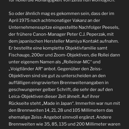
für Rollei die Abhängigkeit von Zeiss nun womöglich.
So oder ähnlich mag es gekommen sein, dass der im
April 1975 nach achtmonatiger Vakanz an der
Unternehmensspitze eingestellte Nachfolger Peesels,
der frühere Canon-Manager Peter C.J. Peperzak, mit
dem japanischen Hersteller Mamiya Kontakt aufnahm.
Er bestellte eine komplette Objektivfamilie samt
Fischauge, 200er und Zoom-Objektiven, die Rollei dann
unter eigenem Namen als „Rolleinar-MC“ und
„Voigtländer AR“ anbot. Gegenüber den Zeiss-
Objektiven sind sie gut zu unterscheiden an den
auffälligen eingravierten Brennweitenangaben in
geschwungener gelber Schrift, die sehr der auf den
Leica-Objektiven dieser Zeit ähnelt. Auf ihrer
Rückseite steht „Made in Japan“. Immerhin war nun mit
den Brennweiten 14, 21, 28 und 105 Millimetern das
ehemalige Zeiss-Angebot sinnvoll ergänzt. Andere
Brennweiten wie 35, 85, 135 und 200 Millimeter waren