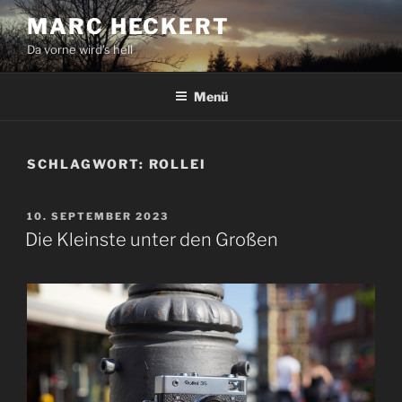
Zum
MARC HECKERT
Inhalt
Da vorne wird's hell
springen
Menü
SCHLAGWORT:
ROLLEI
VERÖFFENTLICHT
10. SEPTEMBER 2023
AM
Die Kleinste unter den Großen