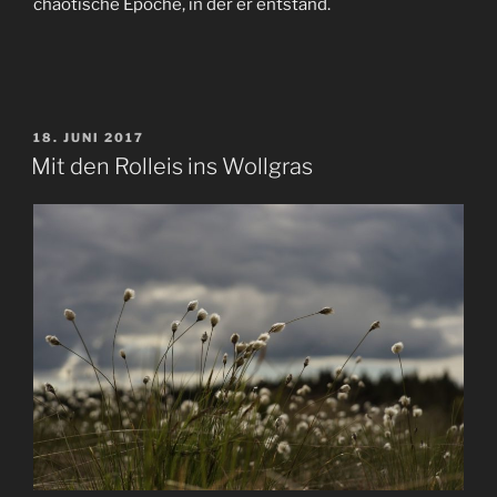
chaotische Epoche, in der er entstand.
VERÖFFENTLICHT
18. JUNI 2017
AM
Mit den Rolleis ins Wollgras