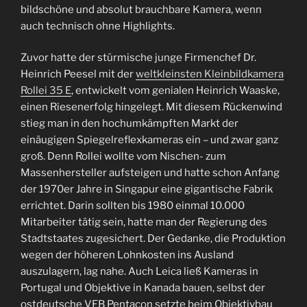
bildschöne und absolut brauchbare Kamera, wenn
auch technisch ohne Highlights.
Zuvor hatte der stürmische junge Firmenchef Dr.
Heinrich Peesel mit der
weltkleinsten Kleinbildkamera
Rollei 35 E
, entwickelt vom genialen Heinrich Waaske,
einen Riesenerfolg hingelegt. Mit diesem Rückenwind
stieg man in den hochumkämpften Markt der
einäugigen Spiegelreflexkameras ein – und zwar ganz
groß. Denn Rollei wollte vom Nischen- zum
Massenhersteller aufsteigen und hatte schon Anfang
der 1970er Jahre in Singapur eine gigantische Fabrik
errichtet. Darin sollten bis 1980 einmal 10.000
Mitarbeiter tätig sein, hatte man der Regierung des
Stadtstaates zugesichert. Der Gedanke, die Produktion
wegen der höheren Lohnkosten ins Ausland
auszulagern, lag nahe. Auch Leica ließ Kameras in
Portugal und Objektive in Kanada bauen, selbst der
ostdeutsche VEB Pentacon setzte beim Objektivbau