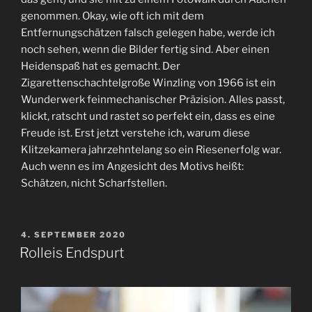
genommen. Okay, wie oft ich mit dem
Entfernungschätzen falsch gelegen habe, werde ich
noch sehen, wenn die Bilder fertig sind. Aber einen
Heidenspaß hat es gemacht. Der
Zigarettenschachtelgroße Winzling von 1966 ist ein
Wunderwerk feinmechanischer Präzision. Alles passt,
klickt, ratscht und rastet so perfekt ein, dass es eine
Freude ist. Erst jetzt verstehe ich, warum diese
Klitzekamera jahrzehntelang so ein Riesenerfolg war.
Auch wenn es im Angesicht des Motivs heißt:
Schätzen, nicht Scharfstellen.
VERÖFFENTLICHT
4. SEPTEMBER 2020
AM
Rolleis Endspurt