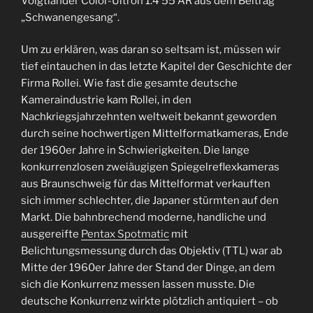
Voigtländer Color-Ultron 1.4 55 AR aus dem Beitrag
„Schwanengesang“.
Um zu erklären, was daran so seltsam ist, müssen wir
tief eintauchen in das letzte Kapitel der Geschichte der
Firma Rollei. Wie fast die gesamte deutsche
Kameraindustrie kam Rollei, in den
Nachkriegsjahrzehnten weltweit bekannt geworden
durch seine hochwertigen Mittelformatkameras, Ende
der 1960er Jahre in Schwierigkeiten. Die lange
konkurrenzlosen zweiäugigen Spiegelreflexkameras
aus Braunschweig für das Mittelformat verkauften
sich immer schlechter, die Japaner stürmten auf den
Markt. Die bahnbrechend moderne, handliche und
ausgereifte
Pentax Spotmatic
mit
Belichtungsmessung durch das Objektiv (TTL) war ab
Mitte der 1960er Jahre der Stand der Dinge, an dem
sich die Konkurrenz messen lassen musste. Die
deutsche Konkurrenz wirkte plötzlich antiquiert – ob