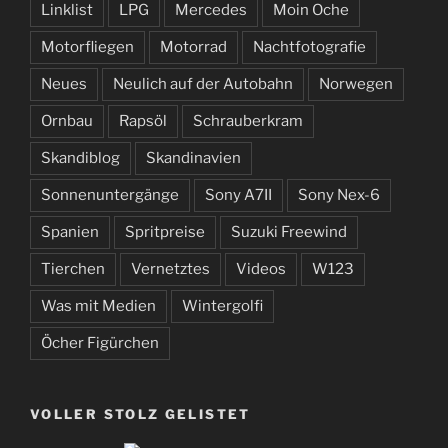
Linklist
LPG
Mercedes
Moin Oche
Motorfliegen
Motorrad
Nachtfotografie
Neues
Neulich auf der Autobahn
Norwegen
Ornbau
Rapsöl
Schrauberkram
Skandiblog
Skandinavien
Sonnenuntergänge
Sony A7II
Sony Nex-6
Spanien
Spritpreise
Suzuki Freewind
Tierchen
Vernetztes
Videos
W123
Was mit Medien
Wintergolfi
Öcher Figürchen
VOLLER STOLZ GELISTET