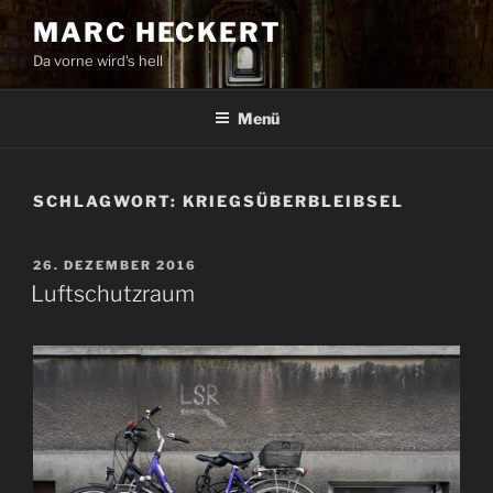
Zum
MARC HECKERT
Inhalt
Da vorne wird's hell
springen
Menü
SCHLAGWORT:
KRIEGSÜBERBLEIBSEL
VERÖFFENTLICHT
26. DEZEMBER 2016
AM
Luftschutzraum