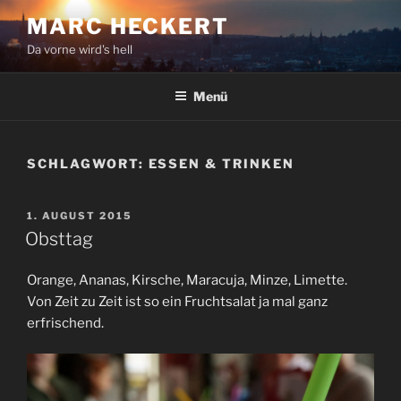
Zum
MARC HECKERT
Inhalt
Da vorne wird's hell
springen
Menü
SCHLAGWORT:
ESSEN & TRINKEN
VERÖFFENTLICHT
1. AUGUST 2015
AM
Obsttag
Orange, Ananas, Kirsche, Maracuja, Minze, Limette.
Von Zeit zu Zeit ist so ein Fruchtsalat ja mal ganz
erfrischend.