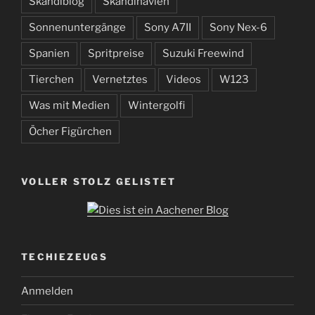
Skandiblog
Skandinavien
Sonnenuntergänge
Sony A7II
Sony Nex-6
Spanien
Spritpreise
Suzuki Freewind
Tierchen
Vernetztes
Videos
W123
Was mit Medien
Wintergolfi
Öcher Figürchen
VOLLER STOLZ GELISTET
TECHIEZEUGS
Anmelden