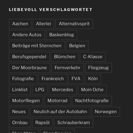
LIEBEVOLL VERSCHLAGWORTET
Aachen
Allerlei
Alternativsprit
Andere Autos
Baskenblog
Beiträge mit Sternchen
Belgien
Berufsgependel
Blümchen
C-Klasse
Der Moorbraune
Fernverkehr
Fliegzeug
Fotografie
Frankreich
FVA
Köln
Linklist
LPG
Mercedes
Moin Oche
Motorfliegen
Motorrad
Nachtfotografie
Neues
Neulich auf der Autobahn
Norwegen
Ornbau
Rapsöl
Schrauberkram