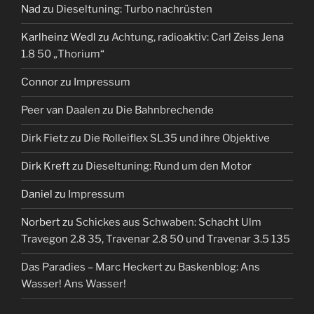
Nad
zu
Dieseltuning: Turbo nachrüsten
Karlheinz Wedl
zu
Achtung, radioaktiv: Carl Zeiss Jena
1.8 50 „Thorium“
Connor
zu
Impressum
Peer van Daalen
zu
Die Bahnbrechende
Dirk Fietz
zu
Die Rolleiflex SL35 und ihre Objektive
Dirk Kreft
zu
Dieseltuning: Rund um den Motor
Daniel
zu
Impressum
Norbert
zu
Schickes aus Schwaben: Schacht Ulm
Travegon 2.8 35, Travenar 2.8 50 und Travenar 3.5 135
Das Paradies – Marc Heckert
zu
Baskenblog: Ans
Wasser! Ans Wasser!