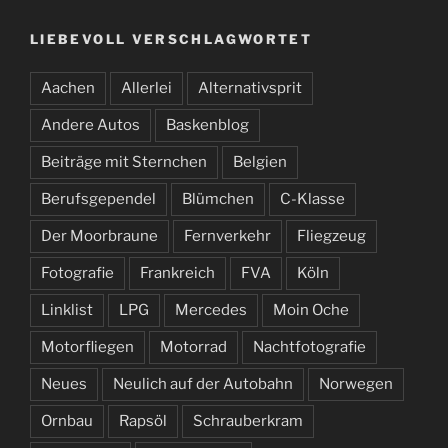
LIEBEVOLL VERSCHLAGWORTET
Aachen
Allerlei
Alternativsprit
Andere Autos
Baskenblog
Beiträge mit Sternchen
Belgien
Berufsgependel
Blümchen
C-Klasse
Der Moorbraune
Fernverkehr
Fliegzeug
Fotografie
Frankreich
FVA
Köln
Linklist
LPG
Mercedes
Moin Oche
Motorfliegen
Motorrad
Nachtfotografie
Neues
Neulich auf der Autobahn
Norwegen
Ornbau
Rapsöl
Schrauberkram