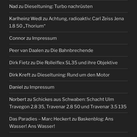
Nad
zu
Dieseltuning: Turbo nachrüsten
Karlheinz Wedl
zu
Achtung, radioaktiv: Carl Zeiss Jena
1.8 50 „Thorium“
Connor
zu
Impressum
Peer van Daalen
zu
Die Bahnbrechende
Dirk Fietz
zu
Die Rolleiflex SL35 und ihre Objektive
Dirk Kreft
zu
Dieseltuning: Rund um den Motor
Daniel
zu
Impressum
Norbert
zu
Schickes aus Schwaben: Schacht Ulm
Travegon 2.8 35, Travenar 2.8 50 und Travenar 3.5 135
Das Paradies – Marc Heckert
zu
Baskenblog: Ans
Wasser! Ans Wasser!