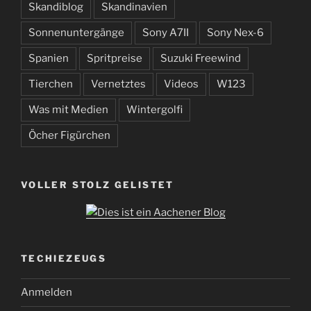
Skandiblog
Skandinavien
Sonnenuntergänge
Sony A7II
Sony Nex-6
Spanien
Spritpreise
Suzuki Freewind
Tierchen
Vernetztes
Videos
W123
Was mit Medien
Wintergolfi
Öcher Figürchen
VOLLER STOLZ GELISTET
TECHIEZEUGS
Anmelden