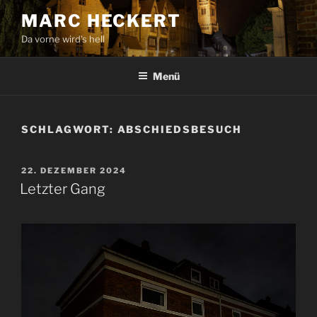
Zum
MARC HECKERT
Inhalt
Da vorne wird's hell
springen
Menü
SCHLAGWORT:
ABSCHIEDSBESUCH
VERÖFFENTLICHT
22. DEZEMBER 2024
AM
Letzter Gang