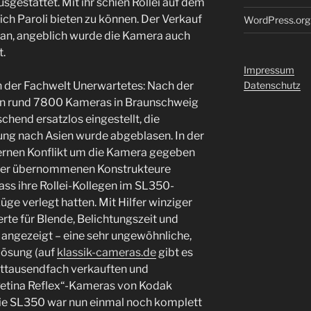
sgestattet. Mit ihr schien Rollei auf dem
ich Paroli bieten zu können. Der Verkauf
WordPress.org
d an, angeblich wurde die Kamera auch
t.
Impressum
 der Fachwelt Unerwartetes: Nach der
Datenschutz
von rund 7800 Kameras in Braunschweig
chend ersatzlos eingestellt, die
ng nach Asien wurde abgeblasen. In der
nternen Konflikt um die Kamera gegeben
nder übernommenen Konstrukteure
dass ihre Rollei-Kollegen im SL350-
ge verlegt hatten. Mit Hilfer winziger
te für Blende, Belichtungszeit und
 angezeigt – eine sehr ungewöhnliche,
Lösung (auf
klassik-cameras.de
gibt es
rttausendfach verkauften und
etina Reflex“-Kameras von Kodak
 Die SL350 war nun einmal noch komplett