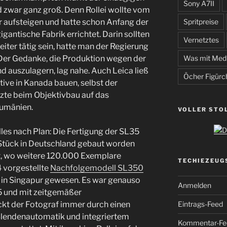
Sony A7II
 zwar ganz groß. Denn Rollei wollte vom
 aufsteigen und hatte schon Anfang der
Spritpreise
igantische Fabrik errichtet. Darin sollten
Vernetztes
iter tätig sein, hatte man der Regierung
 Der Gedanke, die Produktion wegen der
Was mit Med
 auszulagern, lag nahe. Auch Leica ließ
Öcher Figürc
ive in Kanada bauen, selbst der
zte beim Objektivbau auf das
Rumänien.
VOLLER STO
lles nach Plan: Die Fertigung der SL35
tück in Deutschland gebaut worden
t, wo weitere 120.000 Exemplare
TECHIEZEUG
 vorgestellte
Nachfolgemodell SL350
n in Singapur gewesen. Es war genauso
Anmelden
35 und mit zeitgemäßer
kt der Fotograf immer durch einen
Eintrags-Feed
Blendenautomatik und integriertem
Kommentar-Fe