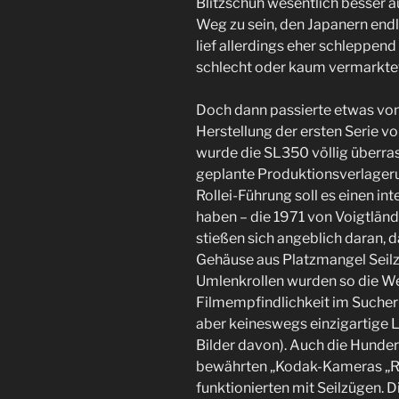
Blitzschuh wesentlich besser au
Weg zu sein, den Japanern endl
lief allerdings eher schleppen
schlecht oder kaum vermarkte
Doch dann passierte etwas von
Herstellung der ersten Serie 
wurde die SL350 völlig überras
geplante Produktionsverlageru
Rollei-Führung soll es einen i
haben – die 1971 von Voigtlä
stießen sich angeblich daran, 
Gehäuse aus Platzmangel Seilzü
Umlenkrollen wurden so die Wer
Filmempfindlichkeit im Sucher
aber keineswegs einzigartige 
Bilder davon). Auch die Hunde
bewährten „Kodak-Kameras „R
funktionierten mit Seilzügen.