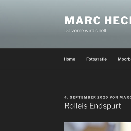
Zum
Inhalt
MARC HEC
springen
Da vorne wird's hell
Home
Fotografie
Moorb
VERÖFFENTLICHT
4. SEPTEMBER 2020
VON
MARC
AM
Rolleis Endspurt