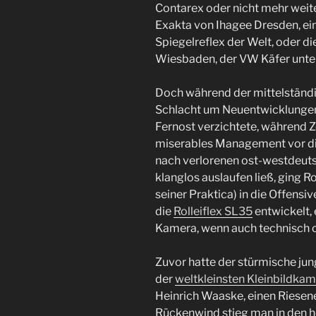
Contarex oder nicht mehr weit
Exakta von Ihagee Dresden, ein
Spiegelreflex der Welt, oder di
Wiesbaden, der VW Käfer unter
Doch während der mittelständis
Schlacht um Neuentwicklungen
Fernost verzichtete, während 
miserables Management vor di
nach verlorenen ost-westdeut
klanglos auslaufen ließ, ging R
seiner Praktica) in die Offensi
die
Rolleiflex SL35
entwickelt,
Kamera, wenn auch technisch o
Zuvor hatte der stürmische jun
der
weltkleinsten Kleinbildkam
Heinrich Waaske, einen Riesene
Rückenwind stieg man in den 