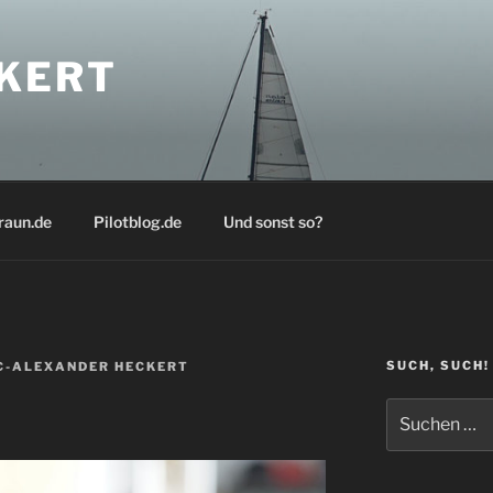
KERT
raun.de
Pilotblog.de
Und sonst so?
SUCH, SUCH!
-ALEXANDER HECKERT
Suchen
nach: