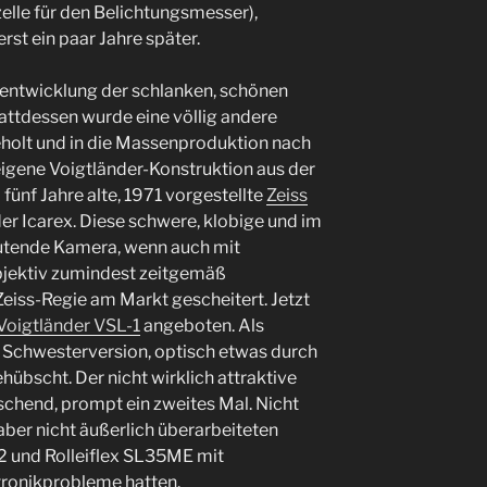
elle für den Belichtungsmesser),
rst ein paar Jahre später.
rentwicklung der schlanken, schönen
ttdessen wurde eine völlig andere
holt und in die Massenproduktion nach
 eigene Voigtländer-Konstruktion aus der
 fünf Jahre alte, 1971 vorgestellte
Zeiss
der Icarex. Diese schwere, klobige und im
utende Kamera, wenn auch mit
jektiv zumindest zeitgemäß
Zeiss-Regie am Markt gescheitert. Jetzt
Voigtländer VSL-1
angeboten. Als
e Schwesterversion, optisch etwas durch
übscht. Der nicht wirklich attraktive
schend, prompt ein zweites Mal. Nicht
 aber nicht äußerlich überarbeiteten
 und Rolleiflex SL35ME mit
tronikprobleme hatten.