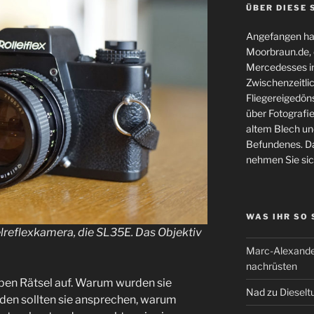
ÜBER DIESE 
Angefangen hat
Moorbraun.de, d
Mercedesses in
Zwischenzeitli
Fliegereigedöns
über Fotografie
altem Blech und
Befundenes. Da
nehmen Sie sic
WAS IHR SO
gelreflexkamera, die SL35E. Das Objektiv
Marc-Alexande
nachrüsten
geben Rätsel auf. Warum wurden sie
Nad
zu
Dieselt
den sollten sie ansprechen, warum