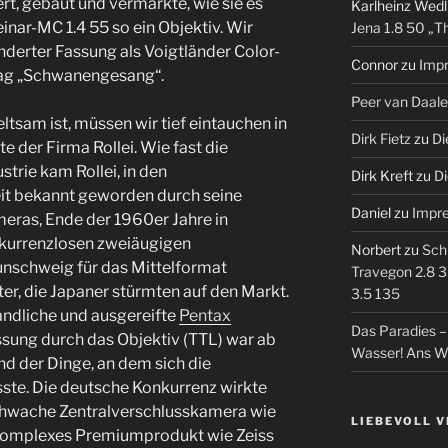
rt, gebaut und vermarkte, wie sie es
Karlheinz Wedl
inar-MC 1.4 55 so ein Objektiv. Wir
Jena 1.8 50 „T
nderter Fassung als Voigtländer Color-
Connor
zu
Imp
rag „Schwanengesang“.
Peer van Daal
ltsam ist, müssen wir tief eintauchen in
Dirk Fietz
zu
Di
e der Firma Rollei. Wie fast die
rie kam Rollei, in den
Dirk Kreft
zu
Di
it bekannt geworden durch seine
Daniel
zu
Impr
ras, Ende der 1960er Jahre in
nkurrenzlosen zweiäugigen
Norbert
zu
Sch
nschweig für das Mittelformat
Travegon 2.8 3
er, die Japaner stürmten auf den Markt.
3.5 135
ndliche und ausgereifte
Pentax
Das Paradies 
sung durch das Objektiv (TTL) war ab
Wasser! Ans W
nd der Dinge, an dem sich die
te. Die deutsche Konkurrenz wirkte
tschwache Zentralverschlusskamera wie
LIEBEVOLL 
komplexes Premiumprodukt wie Zeiss