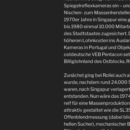
Spiegelreflexkameras ein – und
Nischen- zum Massenhersteller
1970er Jahre in Singapur eine g
bis 1980 einmal 10.000 Mitarbe
des Stadtstaates zugesichert.
höheren Lohnkosten ins Ausland
Kameras in Portugal und Objekt
ostdeutsche VEB Pentacon set
Billiglohnland des Ostblocks, 
Zunächst ging bei Rollei auch a
wurde, nachdem rund 24.000 S
waren, nach Singapur verlager
entstanden. Nun wäre das 1974
reif für eine Massenproduktio
attraktiv gestaltet wie die SL
Offenblendmessung (dabei blic
hellen Sucher), mechanischer 