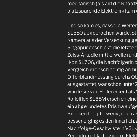
mechanisch (bis auf die Knopfz
platzsparende Elektronik kam e
Und so kam es, dass die Weite
SL350 abgebrochen wurde. Sta
Kamera aus der Versenkung ge
Singapur geschickt: die letzte
Zeiss-Ära, die mittlerweile rund
Ikon SL706
, die Nachfolgerin 
Vergleich grobschlächtig anm
Offenblendmessung durchs Ob
ausgestattet, war schon unter 
wurde sie von Rollei erneut als
Rolleiflex SL35M erschien ein
ein abgerundetes Prisma aufgeh
Brocken floppte, wenig überra
besser erging es den innerlich,
Nachfolge-Geschwistern VSL-2
Zeitautomatik, die zudem Elek