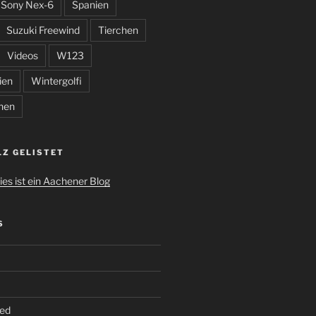
Sony Nex-6
Spanien
Suzuki Freewind
Tierchen
Videos
W123
ien
Wintergolfi
hen
LZ GELISTET
S
ed