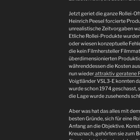
Jetzt geriet die ganze Rollei-O
Heinrich Peesel forcierte Prod
unrealistische Zeitvorgaben war
Etliche Rollei-Produkte wurde
oder wiesen konzeptuelle Fehl
die kein Filmhersteller Filmmat
überdimensionierten Produktio
währenddessen die Kosten aus 
nun wieder
attraktiv geratene 
Voigtländer VSL3-E konnten da
wurde schon 1974 geschasst, s
die Lage wurde zusehends schl
Aber was hat das alles mit dem 
besten Gründe, sich für eine Ro
Anfang an die Objektive. Konst
Kreuznach, gehörten sie zum B