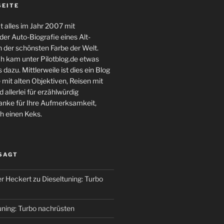
SEITE
 alles im Jahr 2007 mit
er Auto-Biografie eines Alt-
 der schönsten Farbe der Welt.
ch kam unter Pilotblog.de etwas
 dazu. Mittlerweile ist dies ein Blog
 mit alten Objektiven, Reisen mit
 allerlei für erzählwürdig
nke für Ihre Aufmerksamkeit,
h einen Keks.
 SAGT
r Heckert
zu
Dieseltuning: Turbo
uning: Turbo nachrüsten