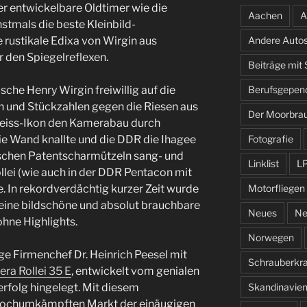
er entwickelbare Oldtimer wie die
Aachen
A
stmals die beste Kleinbild-
e rustikale Edixa von Wirgin aus
Andere Auto
 den Spiegelreflexen.
Beiträge mit
che Henry Wirgin freiwillig auf die
Berufsgepen
 und Stückzahlen gegen die Riesen aus
Der Moorbra
Zeiss-Ikon den Kamerabau durch
e Wand knallte und die DDR die Ihagee
Fotografie
schen Patentscharmützeln sang- und
Linklist
L
ollei (wie auch in der DDR Pentacon mit
ve. In rekordverdächtig kurzer Zeit wurde
Motorfliegen
 eine bildschöne und absolut brauchbare
Neues
Ne
hne Highlights.
Norwegen
ge Firmenchef Dr. Heinrich Peesel mit
Schrauberkr
era Rollei 35 E
, entwickelt vom genialen
rfolg hingelegt. Mit diesem
Skandinavie
hochumkämpften Markt der einäugigen