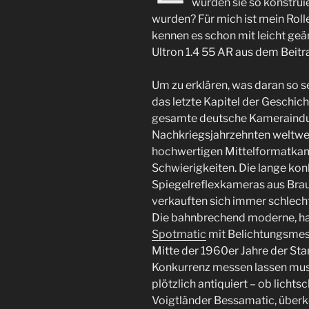
wurden sie so konstruie
wurden? Für mich ist mein Rolle
kennen es schon mit leicht geä
Ultron 1.4 55 AR aus dem Beit
Um zu erklären, was daran so se
das letzte Kapitel der Geschicht
gesamte deutsche Kameraindust
Nachkriegsjahrzehnten weltwe
hochwertigen Mittelformatkame
Schwierigkeiten. Die lange ko
Spiegelreflexkameras aus Brau
verkauften sich immer schlecht
Die bahnbrechend moderne, ha
Spotmatic
mit Belichtungsmes
Mitte der 1960er Jahre der Sta
Konkurrenz messen lassen muss
plötzlich antiquiert – ob lich
Voigtländer Bessamatic, über