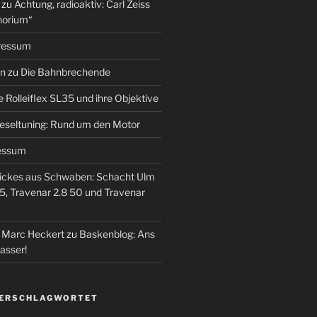
zu
Achtung, radioaktiv: Carl Zeiss
horium“
ressum
en
zu
Die Bahnbrechende
e Rolleiflex SL35 und ihre Objektive
eseltuning: Rund um den Motor
essum
ickes aus Schwaben: Schacht Ulm
5, Travenar 2.8 50 und Travenar
– Marc Heckert
zu
Baskenblog: Ans
asser!
VERSCHLAGWORTET