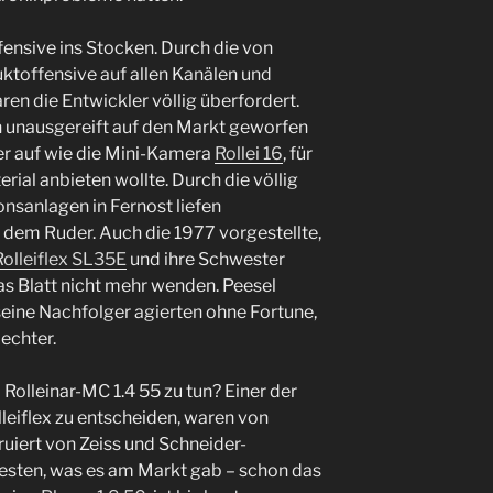
ffensive ins Stocken. Durch die von
uktoffensive auf allen Kanälen und
en die Entwickler völlig überfordert.
n unausgereift auf den Markt geworfen
er auf wie die Mini-Kamera
Rollei 16
, für
erial anbieten wollte. Durch die völlig
nsanlagen in Fernost liefen
dem Ruder. Auch die 1977 vorgestellte,
Rolleiflex SL35E
und ihre Schwester
s Blatt nicht mehr wenden. Peesel
eine Nachfolger agierten ohne Fortune,
echter.
Rolleinar-MC 1.4 55 zu tun? Einer der
lleiflex zu entscheiden, waren von
ruiert von Zeiss und Schneider-
esten, was es am Markt gab – schon das