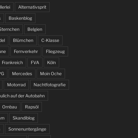
llerlei
Alternativsprit
s
Baskenblog
 Sternchen
Belgien
del
Blümchen
C-Klasse
une
Fernverkehr
Fliegzeug
Frankreich
FVA
Köln
PG
Mercedes
Moin Oche
Motorrad
Nachtfotografie
ulich auf der Autobahn
Ornbau
Rapsöl
am
Skandiblog
n
Sonnenuntergänge